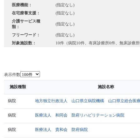
医療機能：
(指定なし)
在宅療養支援：
(指定なし)
介護サービス種
(指定なし)
類：
フリーワード：
(指定なし)
対象施設数：
10件（病院10件、有床診療所0件、無床診療所
表示件数
施設種類
施設名称
病院
地方独立行政法人 山口県立病院機構 山口県立総合医
病院
医療法人 和同会 防府リハビリテーション病院
病院
医療法人 貴和会 防府病院