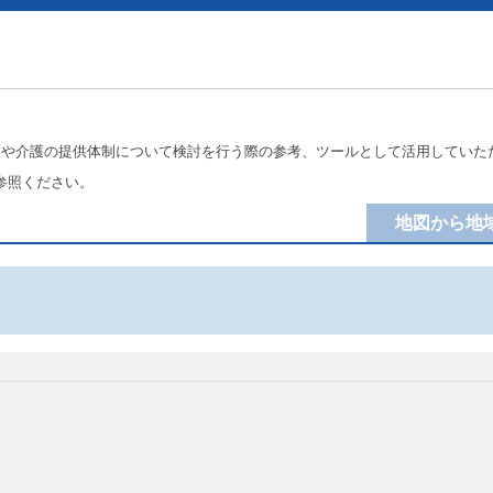
療や介護の提供体制について検討を行う際の参考、ツールとして活用していた
参照ください。
地図から地