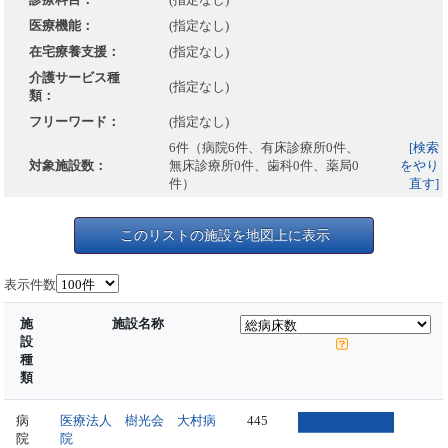
医療機能：
(指定なし)
在宅療養支援：
(指定なし)
介護サービス種
(指定なし)
類：
フリーワード：
(指定なし)
6件（病院6件、有床診療所0件、
[検索
対象施設数：
無床診療所0件、歯科0件、薬局0
をやり
件）
直す]
このリストの施設を地図上に表示
表示件数
施
施設名称
設
種
類
病
医療法人 樹光会 大村病
445
院
院