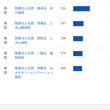
病
医療法人社団 敬命会 吉
316
院
川病院
病
医療法人社団 朋優会 三
197
院
木山陽病院
病
医療法人社団 関田会 と
188
院
きわ病院
病
医療法人社団 一陽会 服
179
院
部病院
病
医療法人社団 和敬会 み
166
院
きやまリハビリテーション
病院