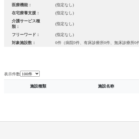
医療機能：
(指定なし)
在宅療養支援：
(指定なし)
介護サービス種
(指定なし)
類：
フリーワード：
(指定なし)
対象施設数：
0件（病院0件、有床診療所0件、無床診療所0
表示件数
施設種類
施設名称