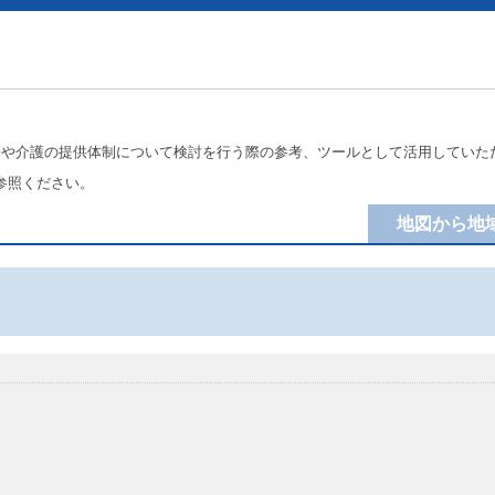
療や介護の提供体制について検討を行う際の参考、ツールとして活用していた
参照ください。
地図から地