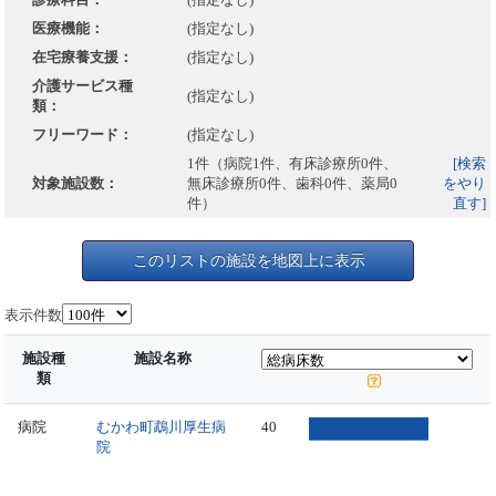
医療機能：
(指定なし)
在宅療養支援：
(指定なし)
介護サービス種
(指定なし)
類：
フリーワード：
(指定なし)
1件（病院1件、有床診療所0件、
[検索
対象施設数：
無床診療所0件、歯科0件、薬局0
をやり
件）
直す]
このリストの施設を地図上に表示
表示件数
施設種
施設名称
類
病院
むかわ町鵡川厚生病
40
院