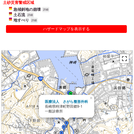
土砂災害警戒区域
急傾斜地の崩壊
詳細
土石流
詳細
地すべり
詳細
ハザードマップを表示する
×
医療法人 さがら整形外科
長崎県時津町野田郷9-1
一般診療所