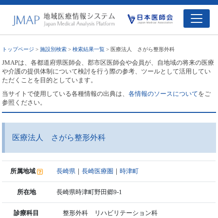
トップページ
>
施設別検索
>
検索結果一覧
> 医療法人 さがら整形外科
JMAPは、各都道府県医師会、郡市区医師会や会員が、自地域の将来の医療
や介護の提供体制について検討を行う際の参考、ツールとして活用してい
ただくことを目的としています。
当サイトで使用している各種情報の出典は、
各情報のソースについて
をご
参照ください。
医療法人 さがら整形外科
所属地域
長崎県
｜
長崎医療圏
｜
時津町
所在地
長崎県時津町野田郷9-1
診療科目
整形外科 リハビリテーション科