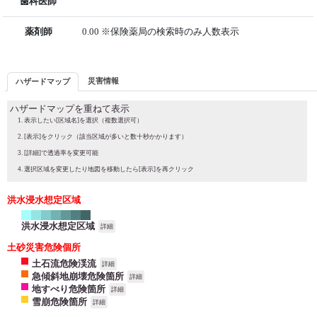
歯科医師
薬剤師
0.00 ※保険薬局の検索時のみ人数表示
災害情報
ハザードマップ
ハザードマップを重ねて表示
表示したい[区域名]を選択（複数選択可）
[表示]をクリック（該当区域が多いと数十秒かかります）
[詳細]で透過率を変更可能
選択区域を変更したり地図を移動したら[表示]を再クリック
洪水浸水想定区域
洪水浸水想定区域
詳細
土砂災害危険個所
土石流危険渓流
詳細
急傾斜地崩壊危険箇所
詳細
地すべり危険箇所
詳細
雪崩危険箇所
詳細