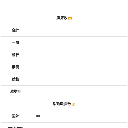
病床数
合計
一般
精神
療養
結核
感染症
常勤職員数
医師
1.00