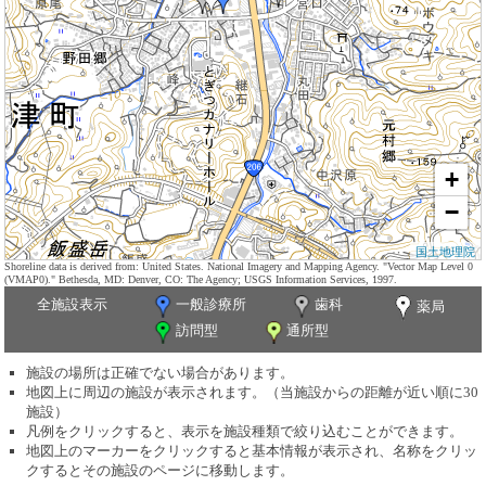
+
−
国土地理院
Shoreline data is derived from: United States. National Imagery and Mapping Agency. "Vector Map Level 0
(VMAP0)." Bethesda, MD: Denver, CO: The Agency; USGS Information Services, 1997.
全施設表示
一般診療所
歯科
薬局
訪問型
通所型
施設の場所は正確でない場合があります。
地図上に周辺の施設が表示されます。（当施設からの距離が近い順に30
施設）
凡例をクリックすると、表示を施設種類で絞り込むことができます。
地図上のマーカーをクリックすると基本情報が表示され、名称をクリッ
クするとその施設のページに移動します。