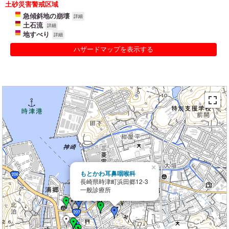
土砂災害警戒区域
急傾斜地の崩壊
詳細
土石流
詳細
地すべり
詳細
ハザードマップを表示する
×
もとかわ耳鼻咽喉科
長崎県時津町浜田郷12-3
一般診療所