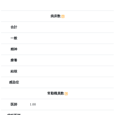
病床数
合計
一般
精神
療養
結核
感染症
常勤職員数
医師
1.00