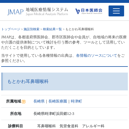
トップページ
>
施設別検索
>
検索結果一覧
> もとかわ耳鼻咽喉科
JMAPは、各都道府県医師会、郡市区医師会や会員が、自地域の将来の医療
や介護の提供体制について検討を行う際の参考、ツールとして活用してい
ただくことを目的としています。
当サイトで使用している各種情報の出典は、
各情報のソースについて
をご
参照ください。
もとかわ耳鼻咽喉科
所属地域
長崎県
｜
長崎医療圏
｜
時津町
所在地
長崎県時津町浜田郷12-3
診療科目
耳鼻咽喉科 気管食道科 アレルギー科