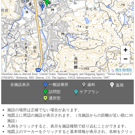
+
−
国土地理院
Shoreline data is derived from: United States. National Imagery and Mapping Agency. "Vector Map Level 0
(VMAP0)." Bethesda, MD: Denver, CO: The Agency; USGS Information Services, 1997.
全施設表示
一般診療所
歯科
薬局
訪問型
ケアプラン
通所型
施設の場所は正確でない場合があります。
地図上に周辺の施設が表示されます。（当施設からの距離が近い順に30
施設）
凡例をクリックすると、表示を施設種類で絞り込むことができます。
地図上のマーカーをクリックすると基本情報が表示され、名称をクリッ