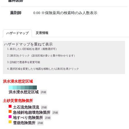
歯科医師
薬剤師
0.00 ※保険薬局の検索時のみ人数表示
災害情報
ハザードマップ
ハザードマップを重ねて表示
表示したい[区域名]を選択（複数選択可）
[表示]をクリック（該当区域が多いと数十秒かかります）
[詳細]で透過率を変更可能
選択区域を変更したり地図を移動したら[表示]を再クリック
洪水浸水想定区域
洪水浸水想定区域
詳細
土砂災害危険個所
土石流危険渓流
詳細
急傾斜地崩壊危険箇所
詳細
地すべり危険箇所
詳細
雪崩危険箇所
詳細