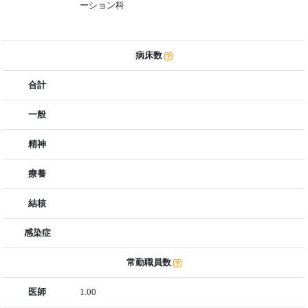
ーション科
病床数
合計
一般
精神
療養
結核
感染症
常勤職員数
医師
1.00