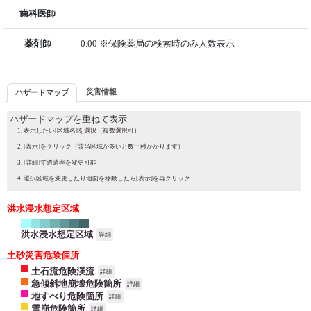
歯科医師
薬剤師
0.00 ※保険薬局の検索時のみ人数表示
災害情報
ハザードマップ
ハザードマップを重ねて表示
表示したい[区域名]を選択（複数選択可）
[表示]をクリック（該当区域が多いと数十秒かかります）
[詳細]で透過率を変更可能
選択区域を変更したり地図を移動したら[表示]を再クリック
洪水浸水想定区域
洪水浸水想定区域
詳細
土砂災害危険個所
土石流危険渓流
詳細
急傾斜地崩壊危険箇所
詳細
地すべり危険箇所
詳細
雪崩危険箇所
詳細