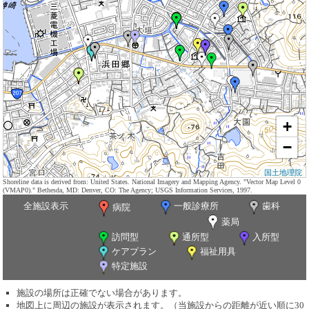
+
−
国土地理院
Shoreline data is derived from: United States. National Imagery and Mapping Agency. "Vector Map Level 0
(VMAP0)." Bethesda, MD: Denver, CO: The Agency; USGS Information Services, 1997.
全施設表示
一般診療所
歯科
病院
薬局
訪問型
通所型
入所型
ケアプラン
福祉用具
特定施設
施設の場所は正確でない場合があります。
地図上に周辺の施設が表示されます。（当施設からの距離が近い順に30