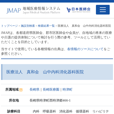
トップページ
>
施設別検索
>
検索結果一覧
> 医療法人 真和会 山中内科消化器科医院
JMAPは、各都道府県医師会、郡市区医師会や会員が、自地域の将来の医療
や介護の提供体制について検討を行う際の参考、ツールとして活用してい
ただくことを目的としています。
当サイトで使用している各種情報の出典は、
各情報のソースについて
をご
参照ください。
医療法人 真和会 山中内科消化器科医院
所属地域
長崎県
｜
長崎医療圏
｜
時津町
所在地
長崎県時津町西時津郷466-1
診療科目
内科 呼吸器科 消化器科 循環器科 リハビリテ