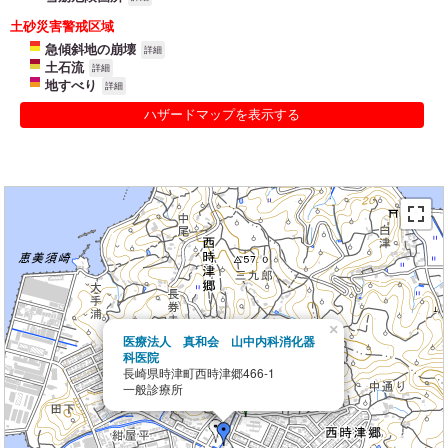
土砂災害警戒区域
急傾斜地の崩壊
詳細
土石流
詳細
地すべり
詳細
ハザードマップを表示する
×
医療法人 真和会 山中内科消化器
科医院
長崎県時津町西時津郷466-1
一般診療所