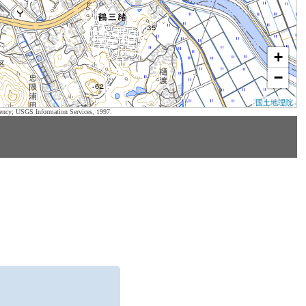
+
−
国土地理院
ency; USGS Information Services, 1997.