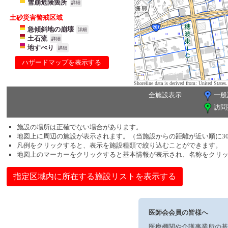
雪崩危険箇所
詳細
土砂災害警戒区域
急傾斜地の崩壊
詳細
土石流
詳細
地すべり
詳細
ハザードマップを表示する
Shoreline data is derived from: United Sta
全施設表示
一般
訪問
施設の場所は正確でない場合があります。
地図上に周辺の施設が表示されます。（当施設からの距離が近い順に3
凡例をクリックすると、表示を施設種類で絞り込むことができます。
地図上のマーカーをクリックすると基本情報が表示され、名称をクリ
指定区域内に所在する施設リストを表示する
医師会会員の皆様へ
医療機関や介護事業所の基