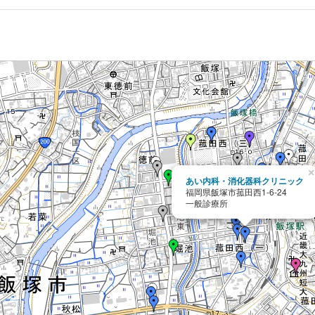
×
あい内科・消化器科クリニック
福岡県飯塚市菰田西1-6-24
一般診療所