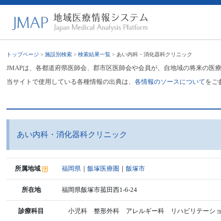
トップページ
>
施設別検索
>
検索結果一覧
> あい内科・消化器科クリニック
JMAPは、各都道府県医師会、郡市区医師会や会員が、自地域の将来の医
当サイトで使用している各種情報の出典は、
各情報のソースについて
をご
あい内科・消化器科クリニック
所属地域
福岡県
｜
飯塚医療圏
｜
飯塚市
所在地
福岡県飯塚市菰田西1-6-24
診療科目
小児科 整形外科 アレルギー科 リハビリテーショ