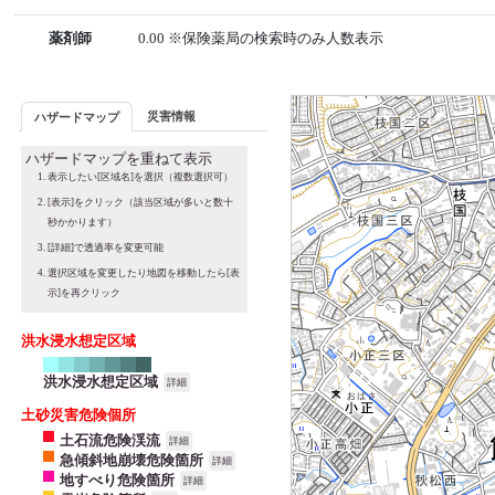
薬剤師
0.00 ※保険薬局の検索時のみ人数表示
災害情報
ハザードマップ
ハザードマップを重ねて表示
表示したい[区域名]を選択（複数選択可）
[表示]をクリック（該当区域が多いと数十
秒かかります）
[詳細]で透過率を変更可能
選択区域を変更したり地図を移動したら[表
示]を再クリック
洪水浸水想定区域
洪水浸水想定区域
詳細
土砂災害危険個所
土石流危険渓流
詳細
急傾斜地崩壊危険箇所
詳細
地すべり危険箇所
詳細