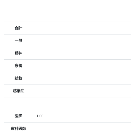
合計
一般
精神
療養
結核
感染症
医師
1.00
歯科医師