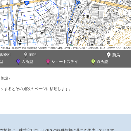
tes. National Imagery and Mapping Agency. "Vector Map Level 0 (VMAP0)." Bethesda, MD: Denver, CO: The Ag
診療所
歯科
薬局
型
入所型
ショートステイ
通所型
0施設）
ックするとその施設のページに移動します。
本情報は、株式会社ウェルネスの提供情報に基づき作成しています。