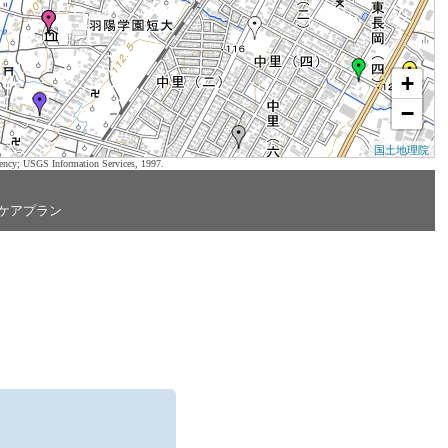
+
−
国土地理院
ency; USGS Information Services, 1997.
ケアプラン