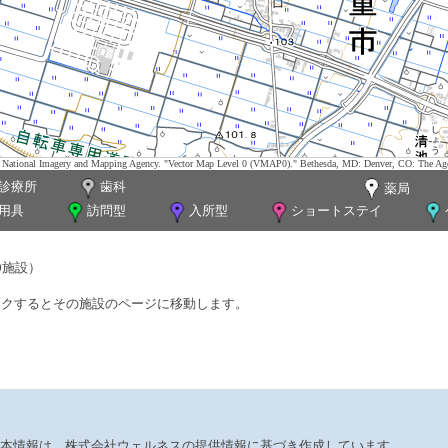
tes. National Imagery and Mapping Agency. "Vector Map Level 0 (VMAP0)." Bethesda, MD: Denver, CO: The Ag
診療所
歯科
薬局
用具
訪問型
入所型
ショートステイ
0施設）
ックするとその施設のページに移動します。
本情報は、株式会社ウェルネスの提供情報に基づき作成しています。