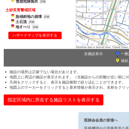
雪崩危険箇所
詳細
土砂災害警戒区域
急傾斜地の崩壊
詳細
土石流
詳細
地すべり
詳細
ハザードマップを表示する
Shoreline data is derived from: United Sta
全施設表示
一般
福祉
施設の場所は正確でない場合があります。
地図上に周辺の施設が表示されます。（当施設からの距離が近い順に3
凡例をクリックすると、表示を施設種類で絞り込むことができます。
地図上のマーカーをクリックすると基本情報が表示され、名称をクリ
指定区域内に所在する施設リストを表示する
医師会会員の皆様へ
医療機関や介護事業所の基