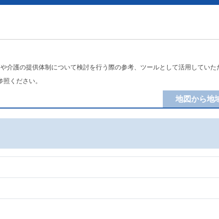
療や介護の提供体制について検討を行う際の参考、ツールとして活用していた
参照ください。
地図から地