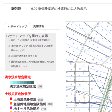
薬剤師
0.00 ※保険薬局の検索時のみ人数表示
災害情報
ハザードマップ
ハザードマップを重ねて表示
表示したい[区域名]を選択（複数選択可）
[表示]をクリック（該当区域が多いと数十
秒かかります）
[詳細]で透過率を変更可能
選択区域を変更したり地図を移動したら[表
示]を再クリック
洪水浸水想定区域
洪水浸水想定区域
詳細
土砂災害危険個所
土石流危険渓流
詳細
急傾斜地崩壊危険箇所
詳細
地すべり危険箇所
詳細