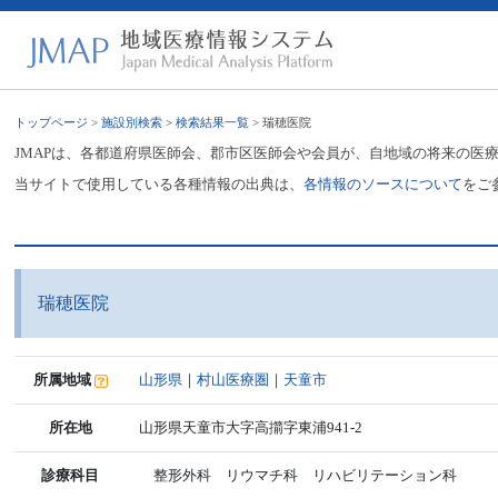
トップページ
>
施設別検索
>
検索結果一覧
> 瑞穂医院
JMAPは、各都道府県医師会、郡市区医師会や会員が、自地域の将来の医
当サイトで使用している各種情報の出典は、
各情報のソースについて
をご
瑞穂医院
所属地域
山形県
｜
村山医療圏
｜
天童市
所在地
山形県天童市大字高擶字東浦941-2
診療科目
整形外科 リウマチ科 リハビリテーション科