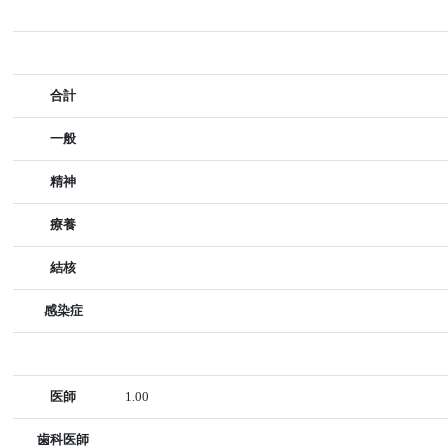
合計
一般
精神
療養
結核
感染症
医師
1.00
歯科医師