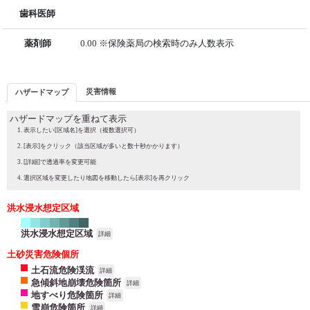
歯科医師
薬剤師
0.00 ※保険薬局の検索時のみ人数表示
災害情報
ハザードマップ
ハザードマップを重ねて表示
表示したい[区域名]を選択（複数選択可）
[表示]をクリック（該当区域が多いと数十秒かかります）
[詳細]で透過率を変更可能
選択区域を変更したり地図を移動したら[表示]を再クリック
洪水浸水想定区域
洪水浸水想定区域
詳細
土砂災害危険個所
土石流危険渓流
詳細
急傾斜地崩壊危険箇所
詳細
地すべり危険箇所
詳細
雪崩危険箇所
詳細