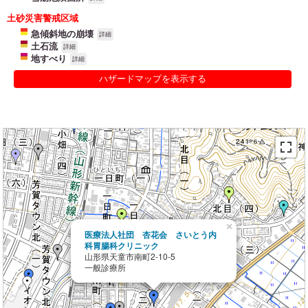
土砂災害警戒区域
急傾斜地の崩壊
詳細
土石流
詳細
地すべり
詳細
ハザードマップを表示する
×
医療法人社団 杏花会 さいとう内
科胃腸科クリニック
山形県天童市南町2-10-5
一般診療所