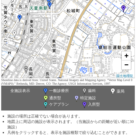
+
−
国土地理院
Shoreline data is derived from: United States. National Imagery and Mapping Agency. "Vector Map Level 0
(VMAP0)." Bethesda, MD: Denver, CO: The Agency; USGS Information Services, 1997.
全施設表示
一般診療所
歯科
薬局
通所型
特定施設
ケアプラン
入所型
施設の場所は正確でない場合があります。
地図上に周辺の施設が表示されます。（当施設からの距離が近い順に30
施設）
凡例をクリックすると、表示を施設種類で絞り込むことができます。