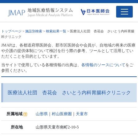
トップページ
>
施設別検索
>
検索結果一覧
> 医療法人社団 杏花会 さいとう内科胃腸
科クリニック
JMAPは、各都道府県医師会、郡市区医師会や会員が、自地域の将来の医療
や介護の提供体制について検討を行う際の参考、ツールとして活用してい
ただくことを目的としています。
当サイトで使用している各種情報の出典は、
各情報のソースについて
をご
参照ください。
医療法人社団 杏花会 さいとう内科胃腸科クリニック
所属地域
山形県
｜
村山医療圏
｜
天童市
所在地
山形県天童市南町2-10-5