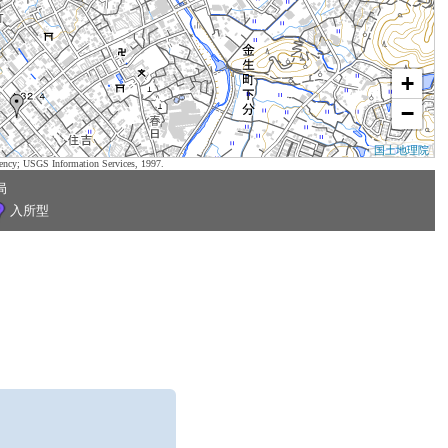
+
−
国土地理院
ency; USGS Information Services, 1997.
局
入所型