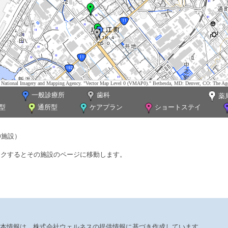
tes. National Imagery and Mapping Agency. "Vector Map Level 0 (VMAP0)." Bethesda, MD: Denver, CO: The Ag
一般診療所
歯科
薬
型
通所型
ケアプラン
ショートステイ
0施設）
ックするとその施設のページに移動します。
本情報は、株式会社ウェルネスの提供情報に基づき作成しています。