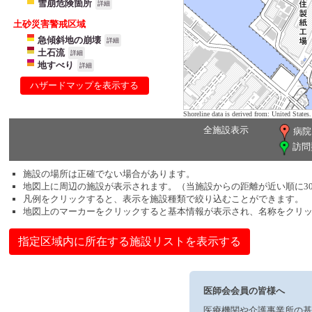
雪崩危険箇所
詳細
土砂災害警戒区域
急傾斜地の崩壊
詳細
土石流
詳細
地すべり
詳細
ハザードマップを表示する
Shoreline data is derived from: United Sta
全施設表示
病院
訪問
施設の場所は正確でない場合があります。
地図上に周辺の施設が表示されます。（当施設からの距離が近い順に3
凡例をクリックすると、表示を施設種類で絞り込むことができます。
地図上のマーカーをクリックすると基本情報が表示され、名称をクリ
指定区域内に所在する施設リストを表示する
医師会会員の皆様へ
医療機関や介護事業所の基