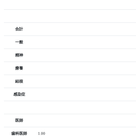
合計
一般
精神
療養
結核
感染症
医師
歯科医師
1.00