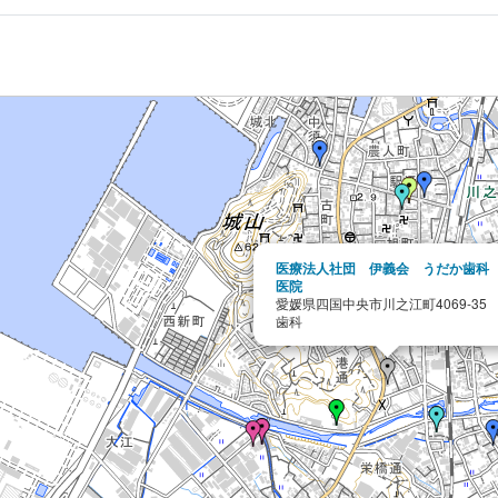
医療法人社団 伊義会 うだか歯科
医院
愛媛県四国中央市川之江町4069-35
歯科