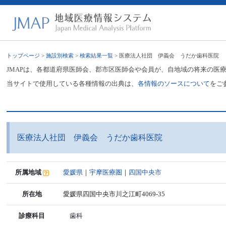
トップページ
>
施設別検索
>
検索結果一覧
> 医療法人社団 伊義会 うだか歯科医院
JMAPは、各都道府県医師会、郡市区医師会や会員が、自地域の将来の医
当サイトで使用している各種情報の出典は、
各情報のソースについて
をご
医療法人社団 伊義会 うだか歯科医院
所属地域
愛媛県
｜
宇摩医療圏
｜
四国中央市
所在地
愛媛県四国中央市川之江町4069-35
診療科目
歯科