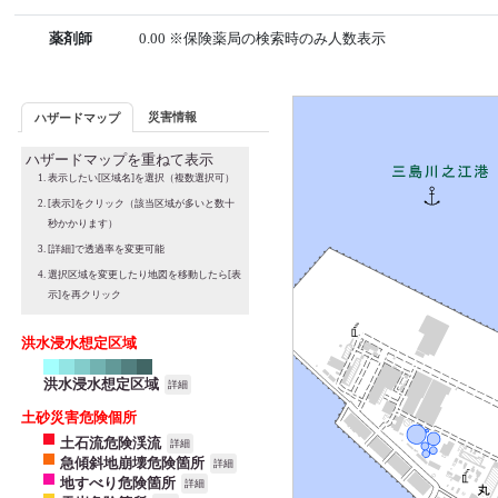
薬剤師
0.00 ※保険薬局の検索時のみ人数表示
災害情報
ハザードマップ
ハザードマップを重ねて表示
表示したい[区域名]を選択（複数選択可）
[表示]をクリック（該当区域が多いと数十
秒かかります）
[詳細]で透過率を変更可能
選択区域を変更したり地図を移動したら[表
示]を再クリック
洪水浸水想定区域
洪水浸水想定区域
詳細
土砂災害危険個所
土石流危険渓流
詳細
急傾斜地崩壊危険箇所
詳細
地すべり危険箇所
詳細