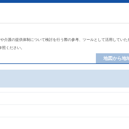
療や介護の提供体制について検討を行う際の参考、ツールとして活用していた
参照ください。
地図から地