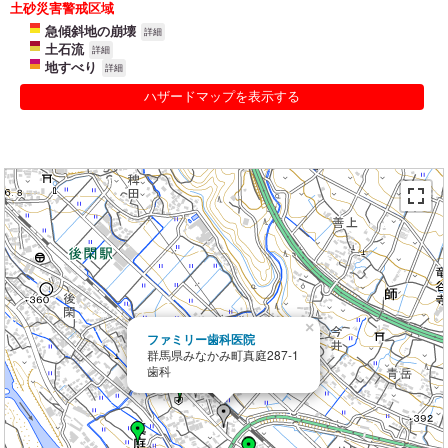
土砂災害警戒区域
急傾斜地の崩壊
詳細
土石流
詳細
地すべり
詳細
ハザードマップを表示する
×
ファミリー歯科医院
群馬県みなかみ町真庭287-1
歯科