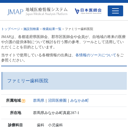
トップページ
>
施設別検索
>
検索結果一覧
> ファミリー歯科医院
JMAPは、各都道府県医師会、郡市区医師会や会員が、自地域の将来の医療
や介護の提供体制について検討を行う際の参考、ツールとして活用してい
ただくことを目的としています。
当サイトで使用している各種情報の出典は、
各情報のソースについて
をご
参照ください。
ファミリー歯科医院
所属地域
群馬県
｜
沼田医療圏
｜
みなかみ町
所在地
群馬県みなかみ町真庭287-1
診療科目
歯科 小児歯科