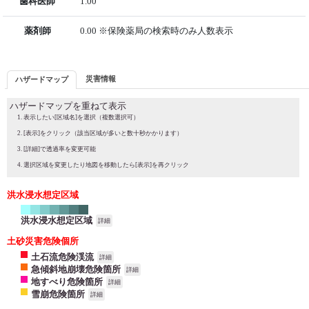
歯科医師
1.00
薬剤師
0.00 ※保険薬局の検索時のみ人数表示
災害情報
ハザードマップ
ハザードマップを重ねて表示
表示したい[区域名]を選択（複数選択可）
[表示]をクリック（該当区域が多いと数十秒かかります）
[詳細]で透過率を変更可能
選択区域を変更したり地図を移動したら[表示]を再クリック
洪水浸水想定区域
洪水浸水想定区域
詳細
土砂災害危険個所
土石流危険渓流
詳細
急傾斜地崩壊危険箇所
詳細
地すべり危険箇所
詳細
雪崩危険箇所
詳細