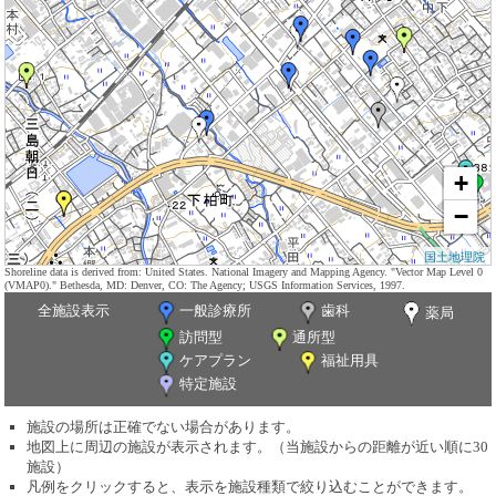
+
−
国土地理院
Shoreline data is derived from: United States. National Imagery and Mapping Agency. "Vector Map Level 0
(VMAP0)." Bethesda, MD: Denver, CO: The Agency; USGS Information Services, 1997.
全施設表示
一般診療所
歯科
薬局
訪問型
通所型
ケアプラン
福祉用具
特定施設
施設の場所は正確でない場合があります。
地図上に周辺の施設が表示されます。（当施設からの距離が近い順に30
施設）
凡例をクリックすると、表示を施設種類で絞り込むことができます。