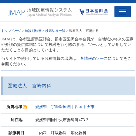
トップページ
>
施設別検索
>
検索結果一覧
> 医療法人 宮崎内科
JMAPは、各都道府県医師会、郡市区医師会や会員が、自地域の将来の医療
や介護の提供体制について検討を行う際の参考、ツールとして活用してい
ただくことを目的としています。
当サイトで使用している各種情報の出典は、
各情報のソースについて
をご
参照ください。
医療法人 宮崎内科
所属地域
愛媛県
｜
宇摩医療圏
｜
四国中央市
所在地
愛媛県四国中央市妻鳥町473-2
診療科目
内科 呼吸器科 消化器科