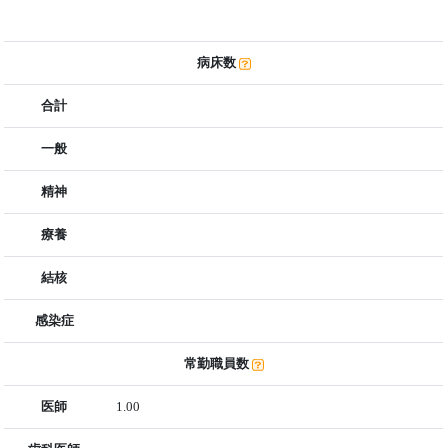
病床数
合計
一般
精神
療養
結核
感染症
常勤職員数
医師
1.00