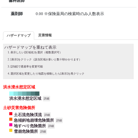
歯科医師
薬剤師
0.00 ※保険薬局の検索時のみ人数表示
災害情報
ハザードマップ
ハザードマップを重ねて表示
表示したい[区域名]を選択（複数選択可）
[表示]をクリック（該当区域が多いと数十秒かかります）
[詳細]で透過率を変更可能
選択区域を変更したり地図を移動したら[表示]を再クリック
洪水浸水想定区域
洪水浸水想定区域
詳細
土砂災害危険個所
土石流危険渓流
詳細
急傾斜地崩壊危険箇所
詳細
地すべり危険箇所
詳細
雪崩危険箇所
詳細