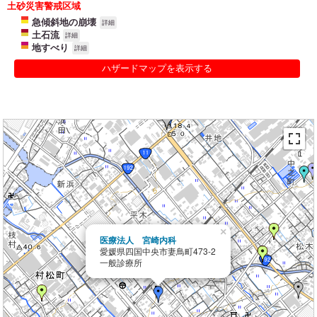
土砂災害警戒区域
急傾斜地の崩壊
詳細
土石流
詳細
地すべり
詳細
ハザードマップを表示する
×
医療法人 宮崎内科
愛媛県四国中央市妻鳥町473-2
一般診療所