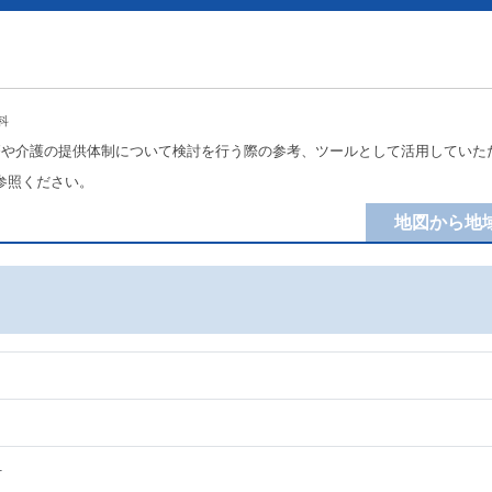
科
療や介護の提供体制について検討を行う際の参考、ツールとして活用していた
参照ください。
地図から地
科