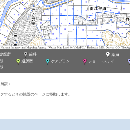
tes. National Imagery and Mapping Agency. "Vector Map Level 0 (VMAP0)." Bethesda, MD: Denver, CO: The Ag
診療所
歯科
薬局
型
通所型
ケアプラン
ショートステイ
型
0施設）
ックするとその施設のページに移動します。