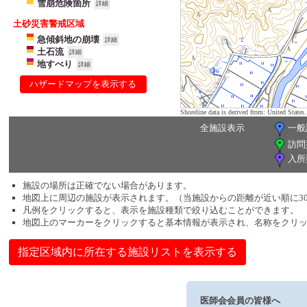
雪崩危険箇所
詳細
土砂災害警戒区域
急傾斜地の崩壊
詳細
土石流
詳細
地すべり
詳細
ハザードマップを表示する
Shoreline data is derived from: United Sta
全施設表示
一般
訪問
入所
施設の場所は正確でない場合があります。
地図上に周辺の施設が表示されます。（当施設からの距離が近い順に3
凡例をクリックすると、表示を施設種類で絞り込むことができます。
地図上のマーカーをクリックすると基本情報が表示され、名称をクリ
指定区域内に所在する施設リストを表示する
医師会会員の皆様へ