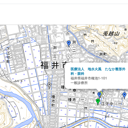
医療法人 地水火風 たなか整形外
科・眼科
福井県福井市種池1-101
一般診療所