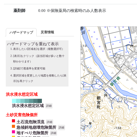
薬剤師
0.00 ※保険薬局の検索時のみ人数表示
災害情報
ハザードマップ
ハザードマップを重ねて表示
表示したい[区域名]を選択（複数選択可）
[表示]をクリック（該当区域が多いと数十
秒かかります）
[詳細]で透過率を変更可能
選択区域を変更したり地図を移動したら[表
示]を再クリック
洪水浸水想定区域
洪水浸水想定区域
詳細
土砂災害危険個所
土石流危険渓流
詳細
急傾斜地崩壊危険箇所
詳細
地すべり危険箇所
詳細