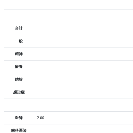
合計
一般
精神
療養
結核
感染症
医師
2.00
歯科医師