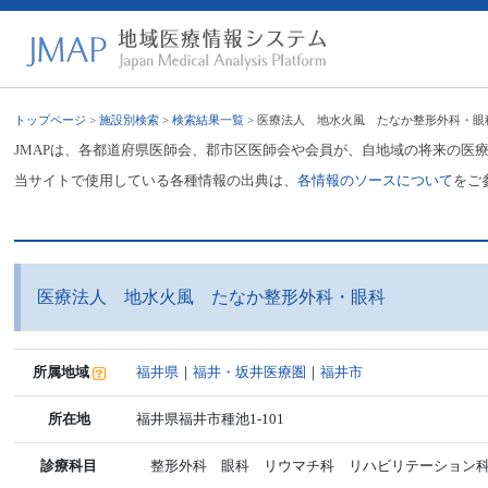
トップページ
>
施設別検索
>
検索結果一覧
> 医療法人 地水火風 たなか整形外科・眼
JMAPは、各都道府県医師会、郡市区医師会や会員が、自地域の将来の医
当サイトで使用している各種情報の出典は、
各情報のソースについて
をご
医療法人 地水火風 たなか整形外科・眼科
所属地域
福井県
｜
福井・坂井医療圏
｜
福井市
所在地
福井県福井市種池1-101
診療科目
整形外科 眼科 リウマチ科 リハビリテーション