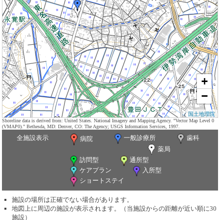
+
−
国土地理院
Shoreline data is derived from: United States. National Imagery and Mapping Agency. "Vector Map Level 0
(VMAP0)." Bethesda, MD: Denver, CO: The Agency; USGS Information Services, 1997.
全施設表示
一般診療所
歯科
病院
薬局
訪問型
通所型
ケアプラン
入所型
ショートステイ
施設の場所は正確でない場合があります。
地図上に周辺の施設が表示されます。（当施設からの距離が近い順に30
施設）