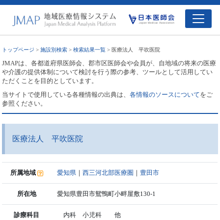
トップページ
>
施設別検索
>
検索結果一覧
> 医療法人 平吹医院
JMAPは、各都道府県医師会、郡市区医師会や会員が、自地域の将来の医療
や介護の提供体制について検討を行う際の参考、ツールとして活用してい
ただくことを目的としています。
当サイトで使用している各種情報の出典は、
各情報のソースについて
をご
参照ください。
医療法人 平吹医院
所属地域
愛知県
｜
西三河北部医療圏
｜
豊田市
所在地
愛知県豊田市鴛鴨町小畔屋敷130-1
診療科目
内科 小児科 他