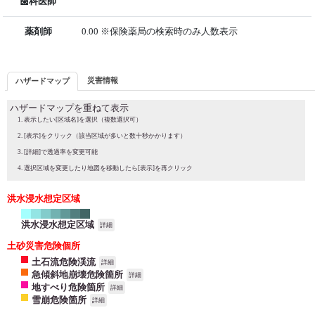
歯科医師
薬剤師
0.00 ※保険薬局の検索時のみ人数表示
災害情報
ハザードマップ
ハザードマップを重ねて表示
表示したい[区域名]を選択（複数選択可）
[表示]をクリック（該当区域が多いと数十秒かかります）
[詳細]で透過率を変更可能
選択区域を変更したり地図を移動したら[表示]を再クリック
洪水浸水想定区域
洪水浸水想定区域
詳細
土砂災害危険個所
土石流危険渓流
詳細
急傾斜地崩壊危険箇所
詳細
地すべり危険箇所
詳細
雪崩危険箇所
詳細