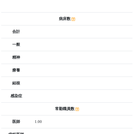
病床数
合計
一般
精神
療養
結核
感染症
常勤職員数
医師
1.00