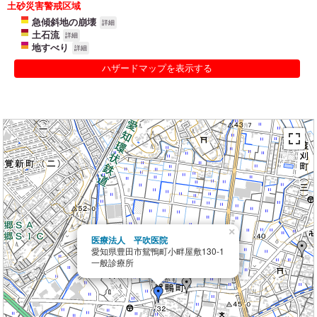
土砂災害警戒区域
急傾斜地の崩壊
詳細
土石流
詳細
地すべり
詳細
ハザードマップを表示する
×
医療法人 平吹医院
愛知県豊田市鴛鴨町小畔屋敷130-1
一般診療所