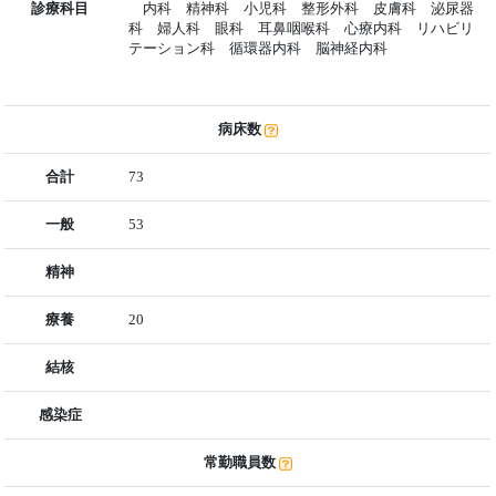
診療科目
内科 精神科 小児科 整形外科 皮膚科 泌尿器
科 婦人科 眼科 耳鼻咽喉科 心療内科 リハビリ
テーション科 循環器内科 脳神経内科
病床数
合計
73
一般
53
精神
療養
20
結核
感染症
常勤職員数