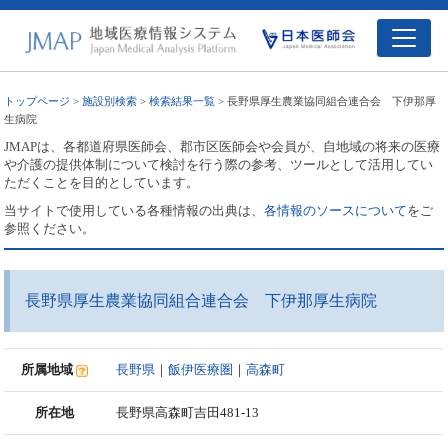
トップページ
>
施設別検索
>
検索結果一覧
> 長野県厚生農業協同組合連合会 下伊那厚
生病院
JMAPは、各都道府県医師会、郡市区医師会や会員が、自地域の将来の医療
や介護の提供体制について検討を行う際の参考、ツールとして活用してい
ただくことを目的としています。
当サイトで使用している各種情報の出典は、
各情報のソースについて
をご
参照ください。
長野県厚生農業協同組合連合会 下伊那厚生病院
所属地域
長野県
｜
飯伊医療圏
｜
高森町
所在地
長野県高森町吉田481-13