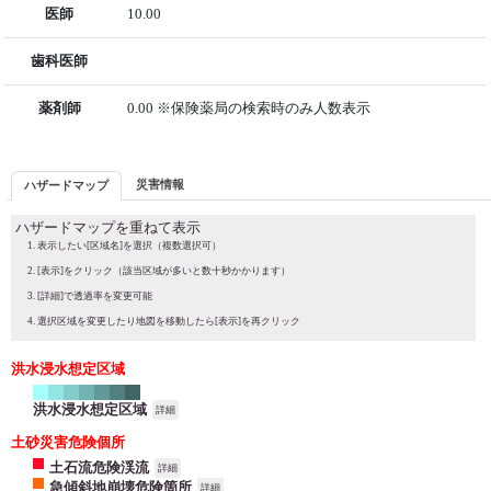
医師
10.00
歯科医師
薬剤師
0.00 ※保険薬局の検索時のみ人数表示
災害情報
ハザードマップ
ハザードマップを重ねて表示
表示したい[区域名]を選択（複数選択可）
[表示]をクリック（該当区域が多いと数十秒かかります）
[詳細]で透過率を変更可能
選択区域を変更したり地図を移動したら[表示]を再クリック
洪水浸水想定区域
洪水浸水想定区域
詳細
土砂災害危険個所
土石流危険渓流
詳細
急傾斜地崩壊危険箇所
詳細