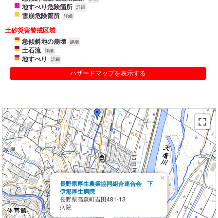
地すべり危険箇所
詳細
雪崩危険箇所
詳細
土砂災害警戒区域
急傾斜地の崩壊
詳細
土石流
詳細
地すべり
詳細
ハザードマップを表示する
×
長野県厚生農業協同組合連合会 下
伊那厚生病院
長野県高森町吉田481-13
病院