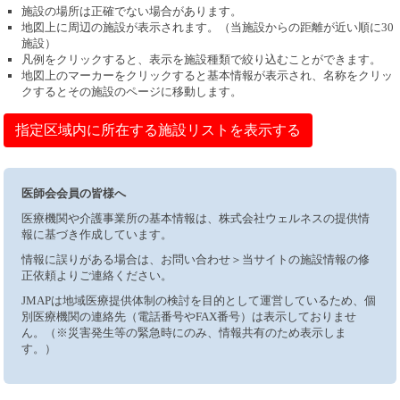
施設の場所は正確でない場合があります。
地図上に周辺の施設が表示されます。（当施設からの距離が近い順に30
施設）
凡例をクリックすると、表示を施設種類で絞り込むことができます。
地図上のマーカーをクリックすると基本情報が表示され、名称をクリッ
クするとその施設のページに移動します。
指定区域内に所在する施設リストを表示する
医師会会員の皆様へ
医療機関や介護事業所の基本情報は、株式会社ウェルネスの提供情
報に基づき作成しています。
情報に誤りがある場合は、お問い合わせ＞当サイトの施設情報の修
正依頼よりご連絡ください。
JMAPは地域医療提供体制の検討を目的として運営しているため、個
別医療機関の連絡先（電話番号やFAX番号）は表示しておりませ
ん。（※災害発生等の緊急時にのみ、情報共有のため表示しま
す。）