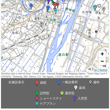
+
−
国土地理院
Shoreline data is derived from: United States. National Imagery and Mapping Agency. "Vector Map Level 0
(VMAP0)." Bethesda, MD: Denver, CO: The Agency; USGS Information Services, 1997.
全施設表示
一般診療所
歯科
病院
薬局
訪問型
通所型
ショートステイ
入所型
ケアプラン