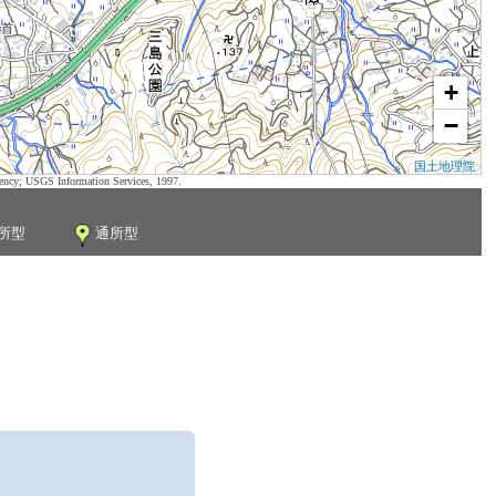
+
−
国土地理院
ency; USGS Information Services, 1997.
所型
通所型