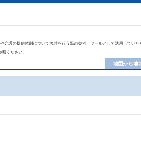
療や介護の提供体制について検討を行う際の参考、ツールとして活用していた
参照ください。
地図から地