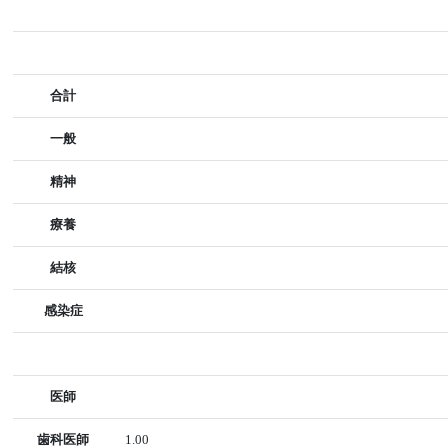
合計
一般
精神
療養
結核
感染症
医師
歯科医師
1.00