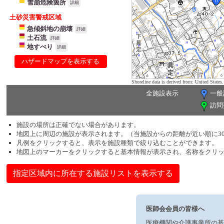
雪崩危険箇所
詳細
土砂災害警戒区域
急傾斜地の崩壊
詳細
土石流
詳細
地すべり
詳細
ハザードマップを表示する
Shoreline data is derived from: United Sta
全施設表示
一般
訪問
施設の場所は正確でない場合があります。
地図上に周辺の施設が表示されます。（当施設からの距離が近い順に3
凡例をクリックすると、表示を施設種類で絞り込むことができます。
地図上のマーカーをクリックすると基本情報が表示され、名称をクリ
指定区域内に所在する施設リストを表示する
医師会会員の皆様へ
医療機関や介護事業所の基