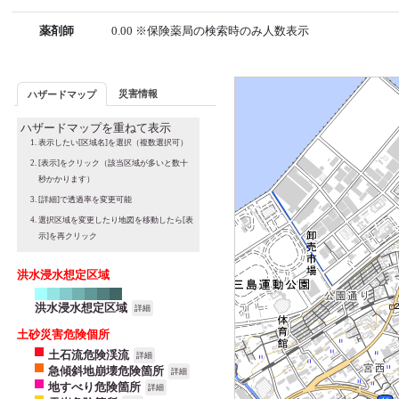
薬剤師
0.00 ※保険薬局の検索時のみ人数表示
災害情報
ハザードマップ
ハザードマップを重ねて表示
表示したい[区域名]を選択（複数選択可）
[表示]をクリック（該当区域が多いと数十
秒かかります）
[詳細]で透過率を変更可能
選択区域を変更したり地図を移動したら[表
示]を再クリック
洪水浸水想定区域
洪水浸水想定区域
詳細
土砂災害危険個所
土石流危険渓流
詳細
急傾斜地崩壊危険箇所
詳細
地すべり危険箇所
詳細