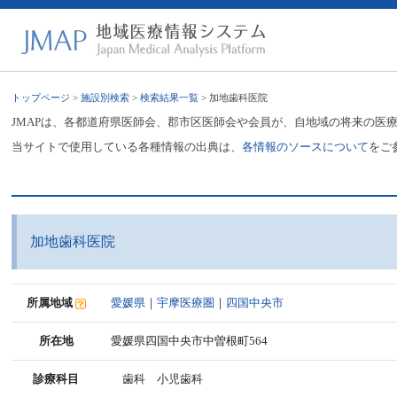
トップページ
>
施設別検索
>
検索結果一覧
> 加地歯科医院
JMAPは、各都道府県医師会、郡市区医師会や会員が、自地域の将来の医
当サイトで使用している各種情報の出典は、
各情報のソースについて
をご
加地歯科医院
所属地域
愛媛県
｜
宇摩医療圏
｜
四国中央市
所在地
愛媛県四国中央市中曽根町564
診療科目
歯科 小児歯科