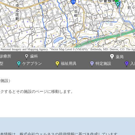
tes. National Imagery and Mapping Agency. "Vector Map Level 0 (VMAP0)." Bethesda, MD: Denver, CO: The Ag
診療所
歯科
薬局
型
ケアプラン
福祉用具
特定施設
入
0施設）
ックするとその施設のページに移動します。
本情報は、株式会社ウェルネスの提供情報に基づき作成しています。