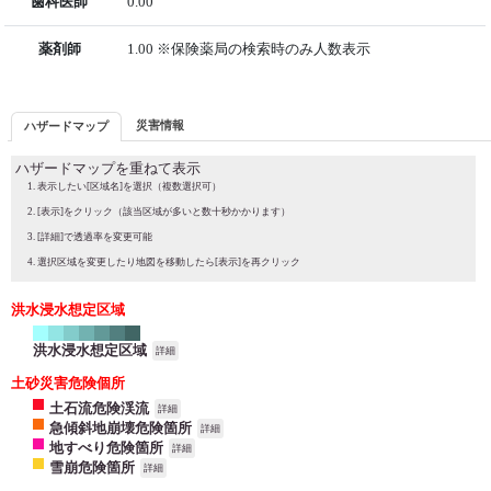
歯科医師
0.00
薬剤師
1.00 ※保険薬局の検索時のみ人数表示
災害情報
ハザードマップ
ハザードマップを重ねて表示
表示したい[区域名]を選択（複数選択可）
[表示]をクリック（該当区域が多いと数十秒かかります）
[詳細]で透過率を変更可能
選択区域を変更したり地図を移動したら[表示]を再クリック
洪水浸水想定区域
洪水浸水想定区域
詳細
土砂災害危険個所
土石流危険渓流
詳細
急傾斜地崩壊危険箇所
詳細
地すべり危険箇所
詳細
雪崩危険箇所
詳細