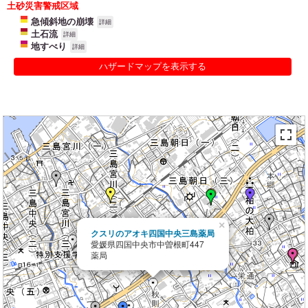
土砂災害警戒区域
急傾斜地の崩壊
詳細
土石流
詳細
地すべり
詳細
ハザードマップを表示する
×
クスリのアオキ四国中央三島薬局
愛媛県四国中央市中曽根町447
薬局