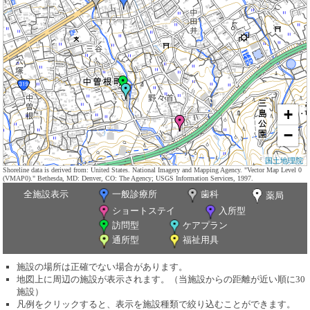
+
−
国土地理院
Shoreline data is derived from: United States. National Imagery and Mapping Agency. "Vector Map Level 0
(VMAP0)." Bethesda, MD: Denver, CO: The Agency; USGS Information Services, 1997.
全施設表示
一般診療所
歯科
薬局
ショートステイ
入所型
訪問型
ケアプラン
通所型
福祉用具
施設の場所は正確でない場合があります。
地図上に周辺の施設が表示されます。（当施設からの距離が近い順に30
施設）
凡例をクリックすると、表示を施設種類で絞り込むことができます。