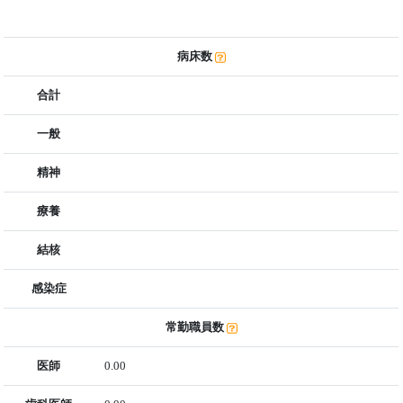
病床数
合計
一般
精神
療養
結核
感染症
常勤職員数
医師
0.00