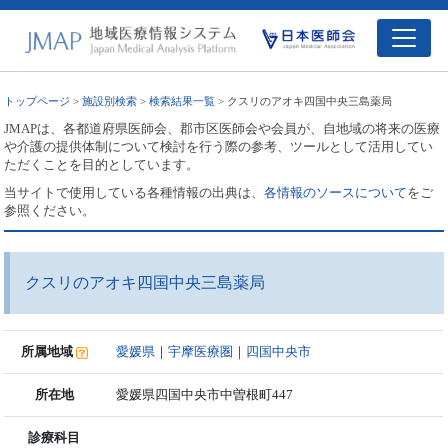
トップページ
>
施設別検索
>
検索結果一覧
> クスリのアオキ四国中央三島薬局
JMAPは、各都道府県医師会、郡市区医師会や会員が、自地域の将来の医療
や介護の提供体制について検討を行う際の参考、ツールとして活用してい
ただくことを目的としています。
当サイトで使用している各種情報の出典は、
各情報のソースについて
をご
参照ください。
クスリのアオキ四国中央三島薬局
所属地域
愛媛県
｜
宇摩医療圏
｜
四国中央市
所在地
愛媛県四国中央市中曽根町447
診療科目