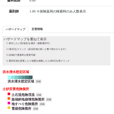
歯科医師
0.00
薬剤師
1.00 ※保険薬局の検索時のみ人数表示
災害情報
ハザードマップ
ハザードマップを重ねて表示
表示したい[区域名]を選択（複数選択可）
[表示]をクリック（該当区域が多いと数十秒かかります）
[詳細]で透過率を変更可能
選択区域を変更したり地図を移動したら[表示]を再クリック
洪水浸水想定区域
洪水浸水想定区域
詳細
土砂災害危険個所
土石流危険渓流
詳細
急傾斜地崩壊危険箇所
詳細
地すべり危険箇所
詳細
雪崩危険箇所
詳細