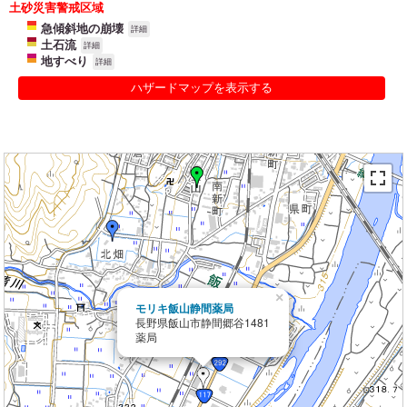
土砂災害警戒区域
急傾斜地の崩壊
詳細
土石流
詳細
地すべり
詳細
ハザードマップを表示する
×
モリキ飯山静間薬局
長野県飯山市静間郷谷1481
薬局