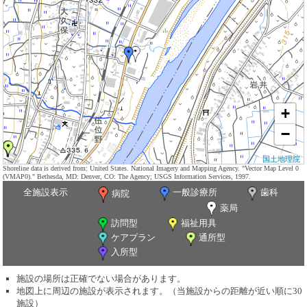
+
−
国土地理院
Shoreline data is derived from: United States. National Imagery and Mapping Agency. "Vector Map Level 0
(VMAP0)." Bethesda, MD: Denver, CO: The Agency; USGS Information Services, 1997.
全施設表示
一般診療所
歯科
病院
薬局
訪問型
福祉用具
ケアプラン
通所型
入所型
施設の場所は正確でない場合があります。
地図上に周辺の施設が表示されます。（当施設からの距離が近い順に30
施設）