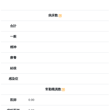
病床数
合計
一般
精神
療養
結核
感染症
常勤職員数
医師
0.00