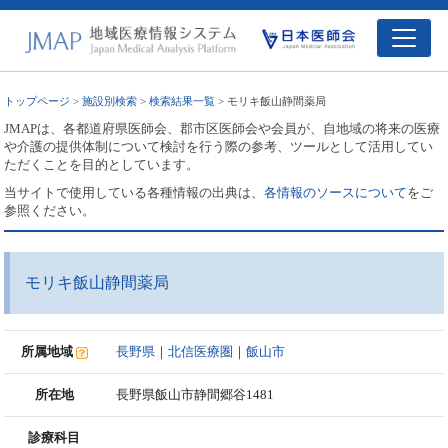
トップページ
>
施設別検索
>
検索結果一覧
> モリキ飯山静間薬局
JMAPは、各都道府県医師会、郡市区医師会や会員が、自地域の将来の医療
や介護の提供体制について検討を行う際の参考、ツールとして活用してい
ただくことを目的としています。
当サイトで使用している各種情報の出典は、
各情報のソースについて
をご
参照ください。
モリキ飯山静間薬局
所属地域
長野県
｜
北信医療圏
｜
飯山市
所在地
長野県飯山市静間郷谷1481
診療科目