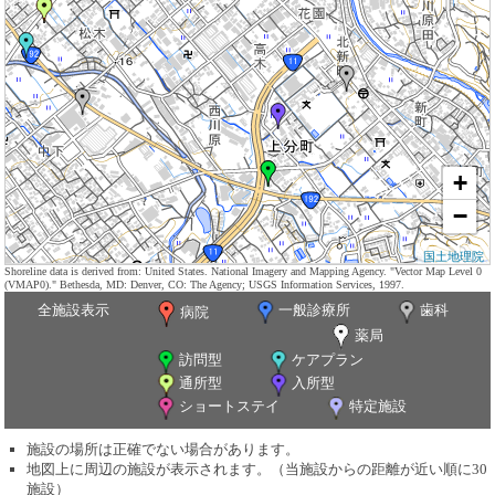
+
−
国土地理院
Shoreline data is derived from: United States. National Imagery and Mapping Agency. "Vector Map Level 0
(VMAP0)." Bethesda, MD: Denver, CO: The Agency; USGS Information Services, 1997.
全施設表示
一般診療所
歯科
病院
薬局
訪問型
ケアプラン
通所型
入所型
ショートステイ
特定施設
施設の場所は正確でない場合があります。
地図上に周辺の施設が表示されます。（当施設からの距離が近い順に30
施設）