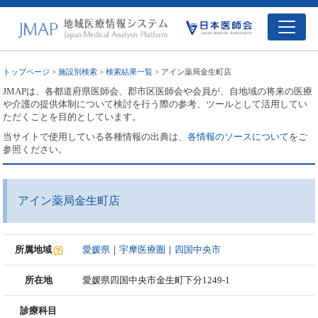
トップページ
>
施設別検索
>
検索結果一覧
> アイン薬局金生町店
JMAPは、各都道府県医師会、郡市区医師会や会員が、自地域の将来の医療
や介護の提供体制について検討を行う際の参考、ツールとして活用してい
ただくことを目的としています。
当サイトで使用している各種情報の出典は、
各情報のソースについて
をご
参照ください。
アイン薬局金生町店
所属地域
愛媛県
｜
宇摩医療圏
｜
四国中央市
所在地
愛媛県四国中央市金生町下分1249-1
診療科目