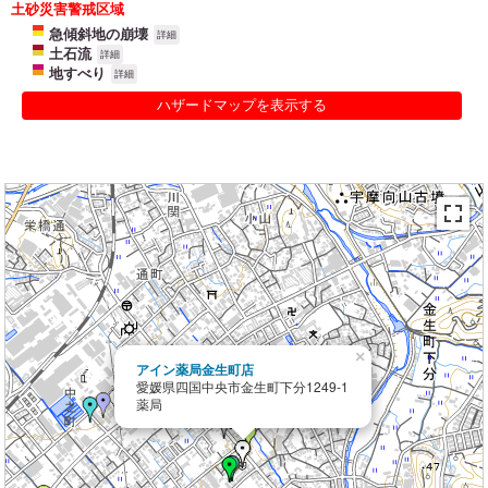
土砂災害警戒区域
急傾斜地の崩壊
詳細
土石流
詳細
地すべり
詳細
ハザードマップを表示する
×
アイン薬局金生町店
愛媛県四国中央市金生町下分1249-1
薬局