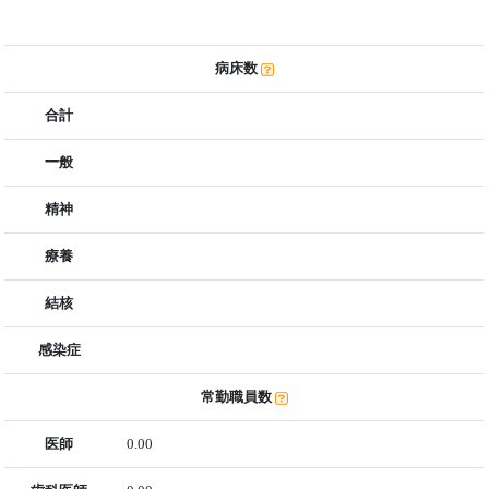
病床数
合計
一般
精神
療養
結核
感染症
常勤職員数
医師
0.00