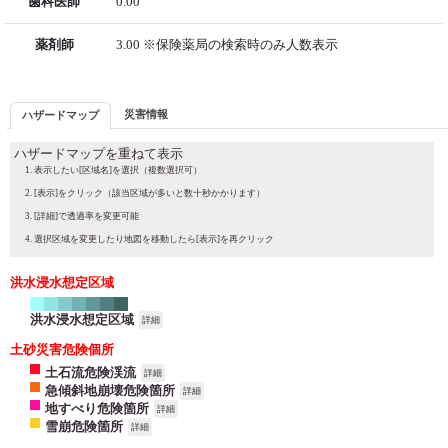
歯科医師
0.00
薬剤師
3.00 ※保険薬局の検索時のみ人数表示
災害情報
ハザードマップ
ハザードマップを重ねて表示
表示したい[区域名]を選択（複数選択可）
[表示]をクリック（該当区域が多いと数十秒かかります）
[詳細]で透過率を変更可能
選択区域を変更したり地図を移動したら[表示]を再クリック
洪水浸水想定区域
洪水浸水想定区域
詳細
土砂災害危険個所
土石流危険渓流
詳細
急傾斜地崩壊危険箇所
詳細
地すべり危険箇所
詳細
雪崩危険箇所
詳細