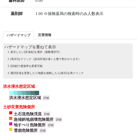
歯科医師
0.00
薬剤師
1.00 ※保険薬局の検索時のみ人数表示
災害情報
ハザードマップ
ハザードマップを重ねて表示
表示したい[区域名]を選択（複数選択可）
[表示]をクリック（該当区域が多いと数十秒かかります）
[詳細]で透過率を変更可能
選択区域を変更したり地図を移動したら[表示]を再クリック
洪水浸水想定区域
洪水浸水想定区域
詳細
土砂災害危険個所
土石流危険渓流
詳細
急傾斜地崩壊危険箇所
詳細
地すべり危険箇所
詳細
雪崩危険箇所
詳細