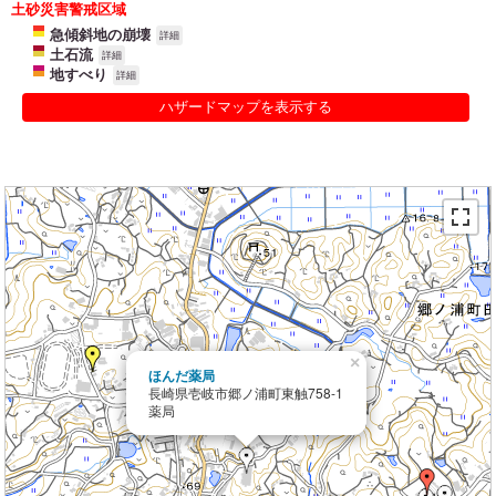
土砂災害警戒区域
急傾斜地の崩壊
詳細
土石流
詳細
地すべり
詳細
ハザードマップを表示する
×
ほんだ薬局
長崎県壱岐市郷ノ浦町東触758-1
薬局