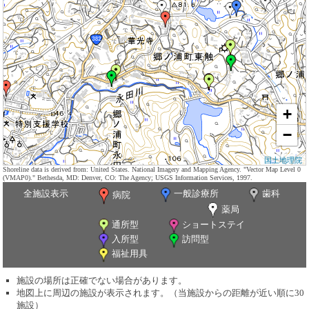
+
−
国土地理院
Shoreline data is derived from: United States. National Imagery and Mapping Agency. "Vector Map Level 0
(VMAP0)." Bethesda, MD: Denver, CO: The Agency; USGS Information Services, 1997.
全施設表示
一般診療所
歯科
病院
薬局
通所型
ショートステイ
入所型
訪問型
福祉用具
施設の場所は正確でない場合があります。
地図上に周辺の施設が表示されます。（当施設からの距離が近い順に30
施設）