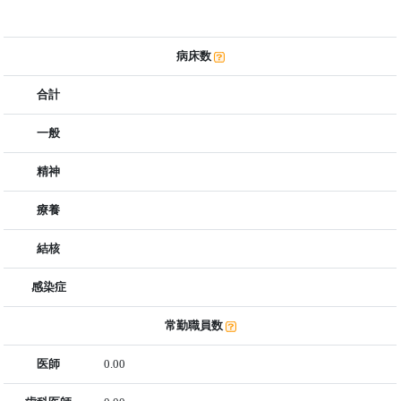
病床数
合計
一般
精神
療養
結核
感染症
常勤職員数
医師
0.00