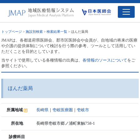
トップページ
>
施設別検索
>
検索結果一覧
> ほんだ薬局
JMAPは、各都道府県医師会、郡市区医師会や会員が、自地域の将来の医療
や介護の提供体制について検討を行う際の参考、ツールとして活用してい
ただくことを目的としています。
当サイトで使用している各種情報の出典は、
各情報のソースについて
をご
参照ください。
ほんだ薬局
所属地域
長崎県
｜
壱岐医療圏
｜
壱岐市
所在地
長崎県壱岐市郷ノ浦町東触758-1
診療科目