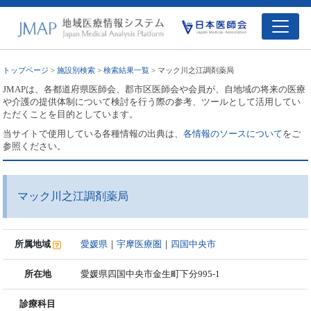
トップページ
>
施設別検索
>
検索結果一覧
> マック川之江調剤薬局
JMAPは、各都道府県医師会、郡市区医師会や会員が、自地域の将来の医療
や介護の提供体制について検討を行う際の参考、ツールとして活用してい
ただくことを目的としています。
当サイトで使用している各種情報の出典は、
各情報のソースについて
をご
参照ください。
マック川之江調剤薬局
所属地域
愛媛県
｜
宇摩医療圏
｜
四国中央市
所在地
愛媛県四国中央市金生町下分995-1
診療科目