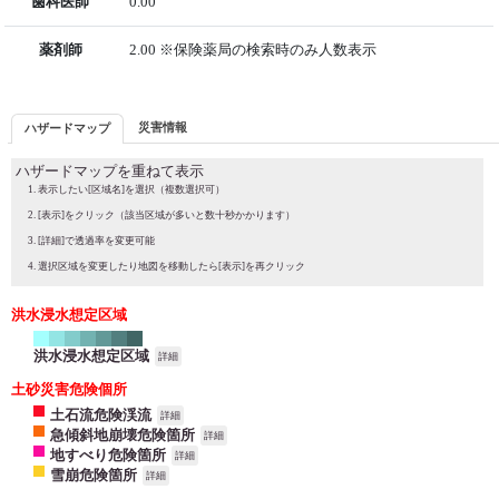
歯科医師
0.00
薬剤師
2.00 ※保険薬局の検索時のみ人数表示
災害情報
ハザードマップ
ハザードマップを重ねて表示
表示したい[区域名]を選択（複数選択可）
[表示]をクリック（該当区域が多いと数十秒かかります）
[詳細]で透過率を変更可能
選択区域を変更したり地図を移動したら[表示]を再クリック
洪水浸水想定区域
洪水浸水想定区域
詳細
土砂災害危険個所
土石流危険渓流
詳細
急傾斜地崩壊危険箇所
詳細
地すべり危険箇所
詳細
雪崩危険箇所
詳細