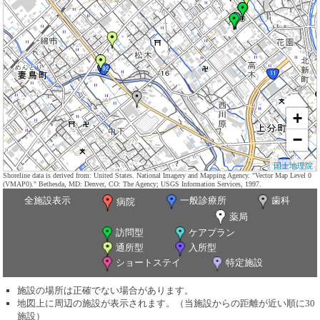
+
−
国土地理院
Shoreline data is derived from: United States. National Imagery and Mapping Agency. "Vector Map Level 0
(VMAP0)." Bethesda, MD: Denver, CO: The Agency; USGS Information Services, 1997.
全施設表示
一般診療所
歯科
病院
薬局
訪問型
ケアプラン
通所型
入所型
ショートステイ
特定施設
施設の場所は正確でない場合があります。
地図上に周辺の施設が表示されます。（当施設からの距離が近い順に30
施設）