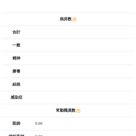
病床数
合計
一般
精神
療養
結核
感染症
常勤職員数
医師
0.00