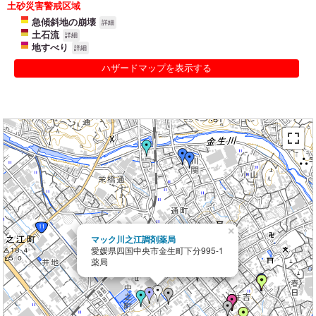
土砂災害警戒区域
急傾斜地の崩壊
詳細
土石流
詳細
地すべり
詳細
ハザードマップを表示する
×
マック川之江調剤薬局
愛媛県四国中央市金生町下分995-1
薬局