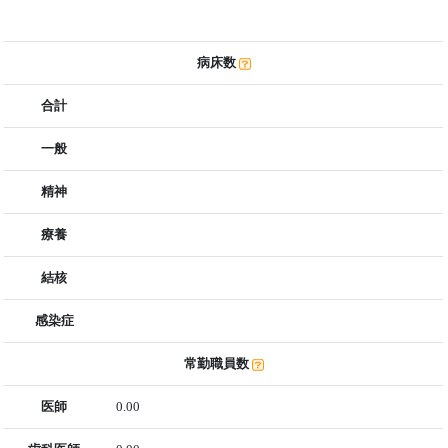
病床数
合計
一般
精神
療養
結核
感染症
常勤職員数
医師
0.00