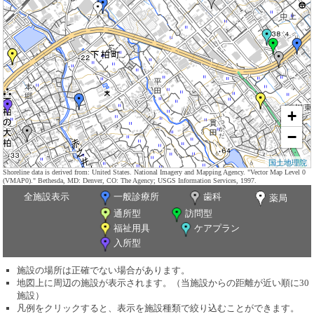
+
−
国土地理院
Shoreline data is derived from: United States. National Imagery and Mapping Agency. "Vector Map Level 0
(VMAP0)." Bethesda, MD: Denver, CO: The Agency; USGS Information Services, 1997.
全施設表示
一般診療所
歯科
薬局
通所型
訪問型
福祉用具
ケアプラン
入所型
施設の場所は正確でない場合があります。
地図上に周辺の施設が表示されます。（当施設からの距離が近い順に30
施設）
凡例をクリックすると、表示を施設種類で絞り込むことができます。