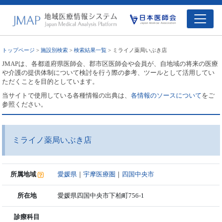
トップページ
>
施設別検索
>
検索結果一覧
> ミライノ薬局いぶき店
JMAPは、各都道府県医師会、郡市区医師会や会員が、自地域の将来の医療
や介護の提供体制について検討を行う際の参考、ツールとして活用してい
ただくことを目的としています。
当サイトで使用している各種情報の出典は、
各情報のソースについて
をご
参照ください。
ミライノ薬局いぶき店
所属地域
愛媛県
｜
宇摩医療圏
｜
四国中央市
所在地
愛媛県四国中央市下柏町756-1
診療科目