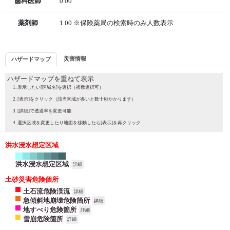
歯科医師
0.00
薬剤師
1.00 ※保険薬局の検索時のみ人数表示
災害情報
ハザードマップ
ハザードマップを重ねて表示
表示したい[区域名]を選択（複数選択可）
[表示]をクリック（該当区域が多いと数十秒かかります）
[詳細]で透過率を変更可能
選択区域を変更したり地図を移動したら[表示]を再クリック
洪水浸水想定区域
洪水浸水想定区域
詳細
土砂災害危険個所
土石流危険渓流
詳細
急傾斜地崩壊危険箇所
詳細
地すべり危険箇所
詳細
雪崩危険箇所
詳細