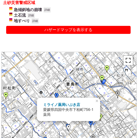
土砂災害警戒区域
急傾斜地の崩壊
詳細
土石流
詳細
地すべり
詳細
ハザードマップを表示する
×
ミライノ薬局いぶき店
愛媛県四国中央市下柏町756-1
薬局