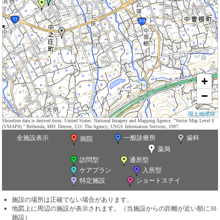
+
−
国土地理院
Shoreline data is derived from: United States. National Imagery and Mapping Agency. "Vector Map Level 0
(VMAP0)." Bethesda, MD: Denver, CO: The Agency; USGS Information Services, 1997.
全施設表示
一般診療所
歯科
病院
薬局
訪問型
通所型
ケアプラン
入所型
特定施設
ショートステイ
施設の場所は正確でない場合があります。
地図上に周辺の施設が表示されます。（当施設からの距離が近い順に30
施設）