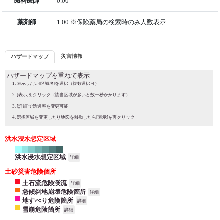
歯科医師
0.00
薬剤師
1.00 ※保険薬局の検索時のみ人数表示
災害情報
ハザードマップ
ハザードマップを重ねて表示
表示したい[区域名]を選択（複数選択可）
[表示]をクリック（該当区域が多いと数十秒かかります）
[詳細]で透過率を変更可能
選択区域を変更したり地図を移動したら[表示]を再クリック
洪水浸水想定区域
洪水浸水想定区域
詳細
土砂災害危険個所
土石流危険渓流
詳細
急傾斜地崩壊危険箇所
詳細
地すべり危険箇所
詳細
雪崩危険箇所
詳細