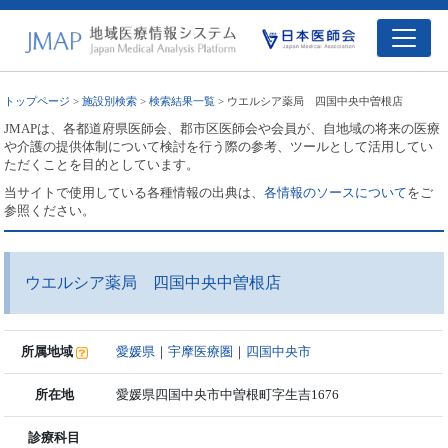
トップページ
>
施設別検索
>
検索結果一覧
> ウエルシア薬局 四国中央中曽根店
JMAPは、各都道府県医師会、郡市区医師会や会員が、自地域の将来の医療
や介護の提供体制について検討を行う際の参考、ツールとして活用してい
ただくことを目的としています。
当サイトで使用している各種情報の出典は、
各情報のソースについて
をご
参照ください。
ウエルシア薬局 四国中央中曽根店
所属地域
愛媛県
｜
宇摩医療圏
｜
四国中央市
所在地
愛媛県四国中央市中曽根町字生吉1676
診療科目