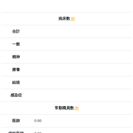
病床数
合計
一般
精神
療養
結核
感染症
常勤職員数
医師
0.00