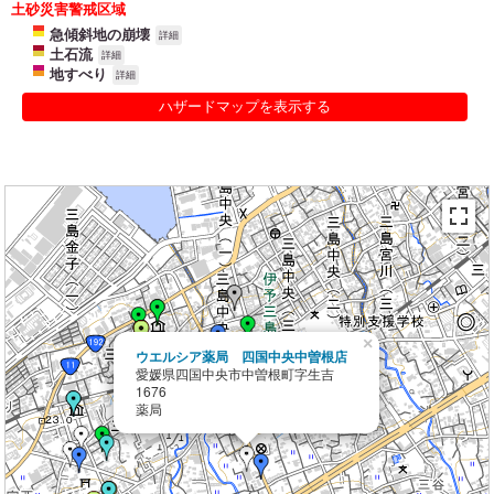
土砂災害警戒区域
急傾斜地の崩壊
詳細
土石流
詳細
地すべり
詳細
ハザードマップを表示する
×
ウエルシア薬局 四国中央中曽根店
愛媛県四国中央市中曽根町字生吉
1676
薬局