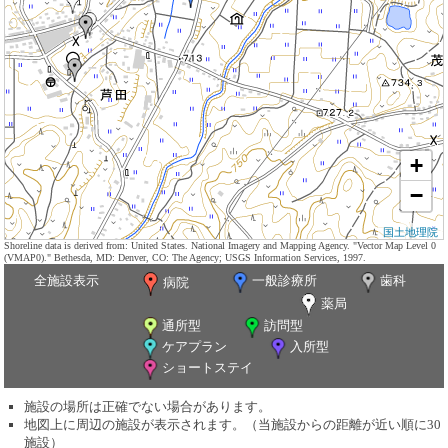
+
−
国土地理院
Shoreline data is derived from: United States. National Imagery and Mapping Agency. "Vector Map Level 0
(VMAP0)." Bethesda, MD: Denver, CO: The Agency; USGS Information Services, 1997.
全施設表示
一般診療所
歯科
病院
薬局
通所型
訪問型
ケアプラン
入所型
ショートステイ
施設の場所は正確でない場合があります。
地図上に周辺の施設が表示されます。（当施設からの距離が近い順に30
施設）