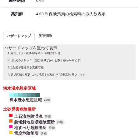
歯科医師
0.00
薬剤師
4.00 ※保険薬局の検索時のみ人数表示
災害情報
ハザードマップ
ハザードマップを重ねて表示
表示したい[区域名]を選択（複数選択可）
[表示]をクリック（該当区域が多いと数十秒かかります）
[詳細]で透過率を変更可能
選択区域を変更したり地図を移動したら[表示]を再クリック
洪水浸水想定区域
洪水浸水想定区域
詳細
土砂災害危険個所
土石流危険渓流
詳細
急傾斜地崩壊危険箇所
詳細
地すべり危険箇所
詳細
雪崩危険箇所
詳細