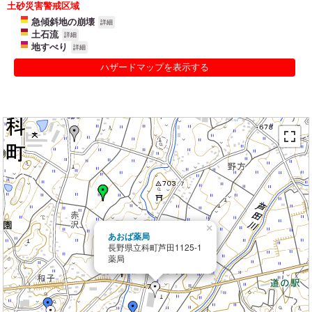
土砂災害警戒区域
急傾斜地の崩壊
詳細
土石流
詳細
地すべり
詳細
ハザードマップを表示する
×
あおば薬局
長野県立科町芦田1125-1
薬局