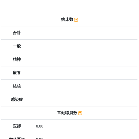
病床数
合計
一般
精神
療養
結核
感染症
常勤職員数
医師
0.00