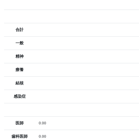
合計
一般
精神
療養
結核
感染症
医師
0.00
歯科医師
0.00