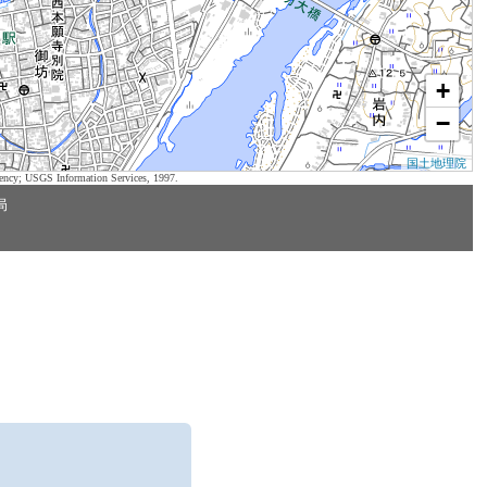
+
−
国土地理院
ency; USGS Information Services, 1997.
局