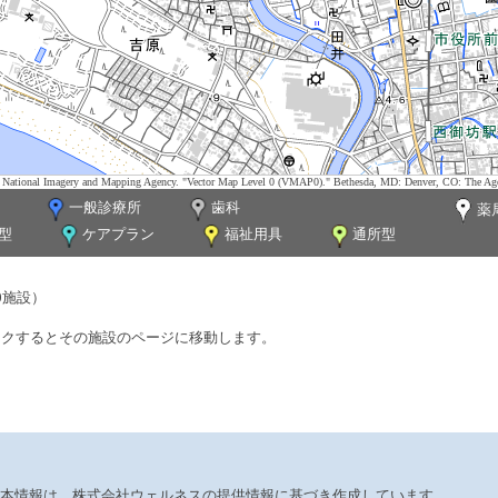
tes. National Imagery and Mapping Agency. "Vector Map Level 0 (VMAP0)." Bethesda, MD: Denver, CO: The Ag
一般診療所
歯科
薬
型
ケアプラン
福祉用具
通所型
0施設）
ックするとその施設のページに移動します。
本情報は、株式会社ウェルネスの提供情報に基づき作成しています。