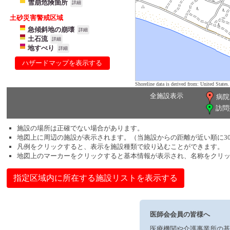
雪崩危険箇所
詳細
土砂災害警戒区域
急傾斜地の崩壊
詳細
土石流
詳細
地すべり
詳細
ハザードマップを表示する
Shoreline data is derived from: United Sta
全施設表示
病院
訪問
施設の場所は正確でない場合があります。
地図上に周辺の施設が表示されます。（当施設からの距離が近い順に3
凡例をクリックすると、表示を施設種類で絞り込むことができます。
地図上のマーカーをクリックすると基本情報が表示され、名称をクリ
指定区域内に所在する施設リストを表示する
医師会会員の皆様へ
医療機関や介護事業所の基