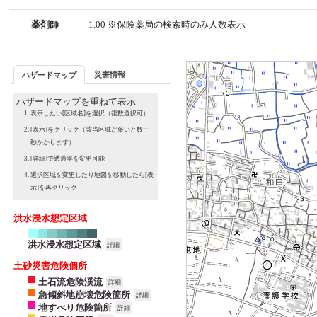
薬剤師
1.00 ※保険薬局の検索時のみ人数表示
災害情報
ハザードマップ
ハザードマップを重ねて表示
表示したい[区域名]を選択（複数選択可）
[表示]をクリック（該当区域が多いと数十
秒かかります）
[詳細]で透過率を変更可能
選択区域を変更したり地図を移動したら[表
示]を再クリック
洪水浸水想定区域
洪水浸水想定区域
詳細
土砂災害危険個所
土石流危険渓流
詳細
急傾斜地崩壊危険箇所
詳細
地すべり危険箇所
詳細