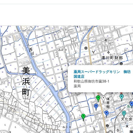
薬局スーパードラッグキリン 御坊
国道店
和歌山県御坊市薗38-1
薬局