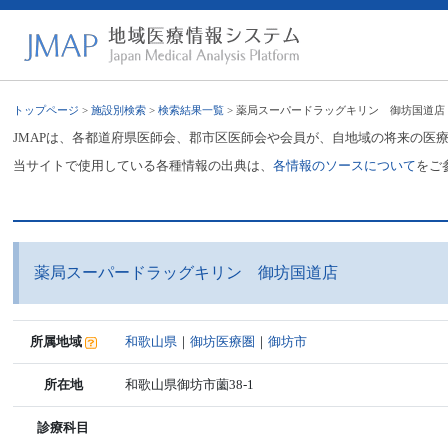
トップページ
>
施設別検索
>
検索結果一覧
> 薬局スーパードラッグキリン 御坊国道店
JMAPは、各都道府県医師会、郡市区医師会や会員が、自地域の将来の医
当サイトで使用している各種情報の出典は、
各情報のソースについて
をご
薬局スーパードラッグキリン 御坊国道店
所属地域
和歌山県
｜
御坊医療圏
｜
御坊市
所在地
和歌山県御坊市薗38-1
診療科目