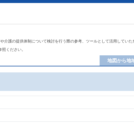
療や介護の提供体制について検討を行う際の参考、ツールとして活用していた
参照ください。
地図から地