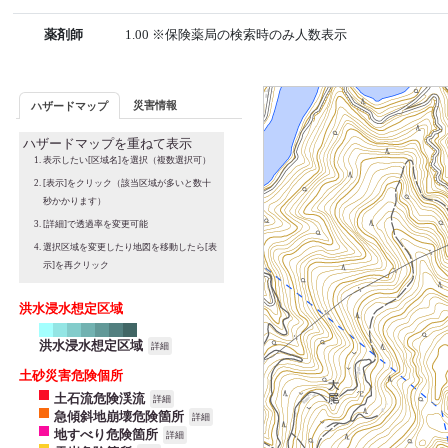
薬剤師
1.00 ※保険薬局の検索時のみ人数表示
災害情報
ハザードマップ
ハザードマップを重ねて表示
表示したい[区域名]を選択（複数選択可）
[表示]をクリック（該当区域が多いと数十
秒かかります）
[詳細]で透過率を変更可能
選択区域を変更したり地図を移動したら[表
示]を再クリック
洪水浸水想定区域
洪水浸水想定区域
詳細
土砂災害危険個所
土石流危険渓流
詳細
急傾斜地崩壊危険箇所
詳細
地すべり危険箇所
詳細