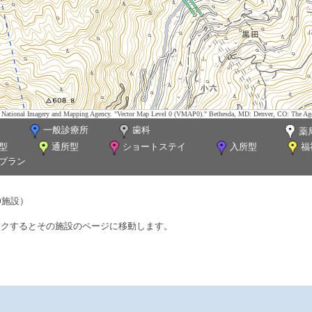
tes. National Imagery and Mapping Agency. "Vector Map Level 0 (VMAP0)." Bethesda, MD: Denver, CO: The Ag
一般診療所
歯科
薬
型
通所型
ショートステイ
入所型
福
プラン
0施設）
ックするとその施設のページに移動します。