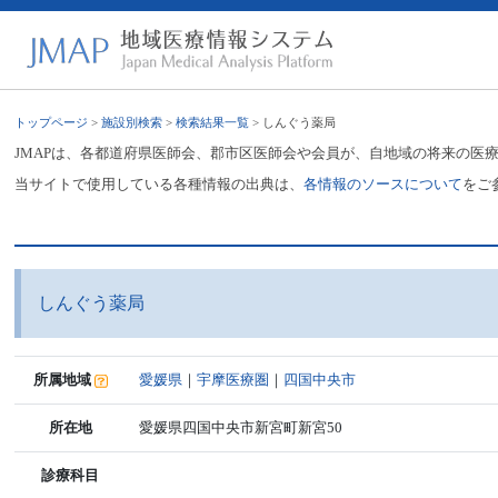
トップページ
>
施設別検索
>
検索結果一覧
> しんぐう薬局
JMAPは、各都道府県医師会、郡市区医師会や会員が、自地域の将来の医
当サイトで使用している各種情報の出典は、
各情報のソースについて
をご
しんぐう薬局
所属地域
愛媛県
｜
宇摩医療圏
｜
四国中央市
所在地
愛媛県四国中央市新宮町新宮50
診療科目