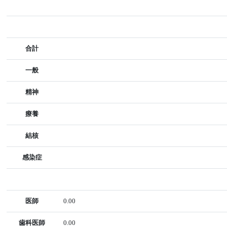
合計
一般
精神
療養
結核
感染症
医師
0.00
歯科医師
0.00