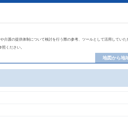
療や介護の提供体制について検討を行う際の参考、ツールとして活用していた
参照ください。
地図から地