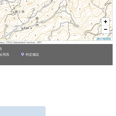
+
−
国土地理院
ency; USGS Information Services, 1997.
局
祉用具
特定施設