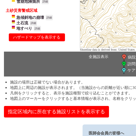
雪崩危険箇所
詳細
土砂災害警戒区域
急傾斜地の崩壊
詳細
土石流
詳細
地すべり
詳細
ハザードマップを表示する
Shoreline data is derived from: United Sta
全施設表示
病院
訪問
ケア
施設の場所は正確でない場合があります。
地図上に周辺の施設が表示されます。（当施設からの距離が近い順に3
凡例をクリックすると、表示を施設種類で絞り込むことができます。
地図上のマーカーをクリックすると基本情報が表示され、名称をクリ
指定区域内に所在する施設リストを表示する
医師会会員の皆様へ