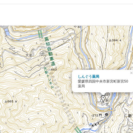
×
しんぐう薬局
愛媛県四国中央市新宮町新宮50
薬局