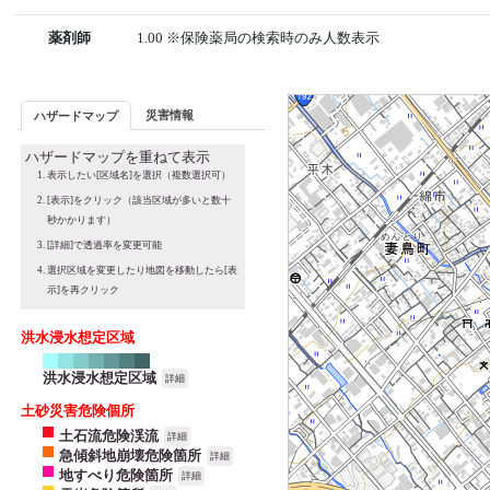
薬剤師
1.00 ※保険薬局の検索時のみ人数表示
災害情報
ハザードマップ
ハザードマップを重ねて表示
表示したい[区域名]を選択（複数選択可）
[表示]をクリック（該当区域が多いと数十
秒かかります）
[詳細]で透過率を変更可能
選択区域を変更したり地図を移動したら[表
示]を再クリック
洪水浸水想定区域
洪水浸水想定区域
詳細
土砂災害危険個所
土石流危険渓流
詳細
急傾斜地崩壊危険箇所
詳細
地すべり危険箇所
詳細