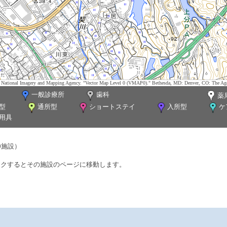
tes. National Imagery and Mapping Agency. "Vector Map Level 0 (VMAP0)." Bethesda, MD: Denver, CO: The Ag
一般診療所
歯科
薬
型
通所型
ショートステイ
入所型
ケ
用具
0施設）
ックするとその施設のページに移動します。