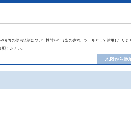
療や介護の提供体制について検討を行う際の参考、ツールとして活用していた
参照ください。
地図から地