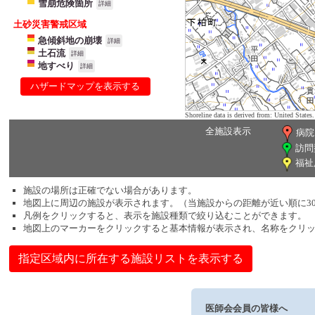
雪崩危険箇所
詳細
土砂災害警戒区域
急傾斜地の崩壊
詳細
土石流
詳細
地すべり
詳細
ハザードマップを表示する
Shoreline data is derived from: United Sta
全施設表示
病院
訪問
福祉
施設の場所は正確でない場合があります。
地図上に周辺の施設が表示されます。（当施設からの距離が近い順に3
凡例をクリックすると、表示を施設種類で絞り込むことができます。
地図上のマーカーをクリックすると基本情報が表示され、名称をクリ
指定区域内に所在する施設リストを表示する
医師会会員の皆様へ