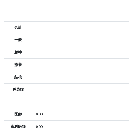
合計
一般
精神
療養
結核
感染症
医師
0.00
歯科医師
0.00