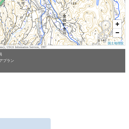
+
−
国土地理院
ency; USGS Information Services, 1997.
局
アプラン