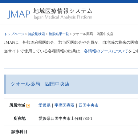
トップページ
>
施設別検索
>
検索結果一覧
> クオール薬局 四国中央店
JMAPは、各都道府県医師会、郡市区医師会や会員が、自地域の将来の医
当サイトで使用している各種情報の出典は、
各情報のソースについて
をご
クオール薬局 四国中央店
所属地域
愛媛県
｜
宇摩医療圏
｜
四国中央市
所在地
愛媛県四国中央市上分町783-1
診療科目