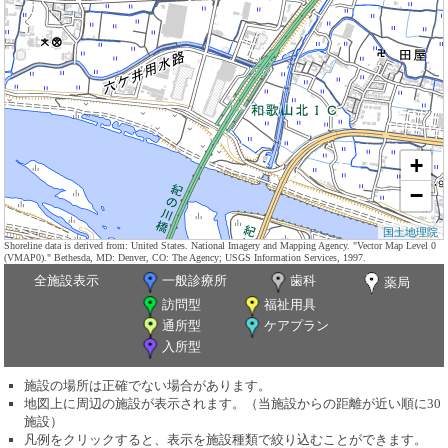
+
−
国土地理院
Shoreline data is derived from: United States. National Imagery and Mapping Agency. "Vector Map Level 0
(VMAP0)." Bethesda, MD: Denver, CO: The Agency; USGS Information Services, 1997.
全施設表示
一般診療所
歯科
薬局
訪問型
福祉用具
通所型
ケアプラン
入所型
施設の場所は正確でない場合があります。
地図上に周辺の施設が表示されます。（当施設からの距離が近い順に30
施設）
凡例をクリックすると、表示を施設種類で絞り込むことができます。