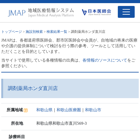
トップページ
>
施設別検索
>
検索結果一覧
> 調剤薬局ホンダ直川店
JMAPは、各都道府県医師会、郡市区医師会や会員が、自地域の将来の医療
や介護の提供体制について検討を行う際の参考、ツールとして活用してい
ただくことを目的としています。
当サイトで使用している各種情報の出典は、
各情報のソースについて
をご
参照ください。
調剤薬局ホンダ直川店
所属地域
和歌山県
｜
和歌山医療圏
｜
和歌山市
所在地
和歌山県和歌山市直川569-3
診療科目