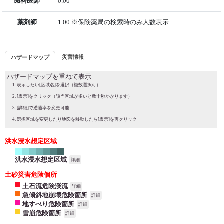
歯科医師
0.00
薬剤師
1.00 ※保険薬局の検索時のみ人数表示
災害情報
ハザードマップ
ハザードマップを重ねて表示
表示したい[区域名]を選択（複数選択可）
[表示]をクリック（該当区域が多いと数十秒かかります）
[詳細]で透過率を変更可能
選択区域を変更したり地図を移動したら[表示]を再クリック
洪水浸水想定区域
洪水浸水想定区域
詳細
土砂災害危険個所
土石流危険渓流
詳細
急傾斜地崩壊危険箇所
詳細
地すべり危険箇所
詳細
雪崩危険箇所
詳細