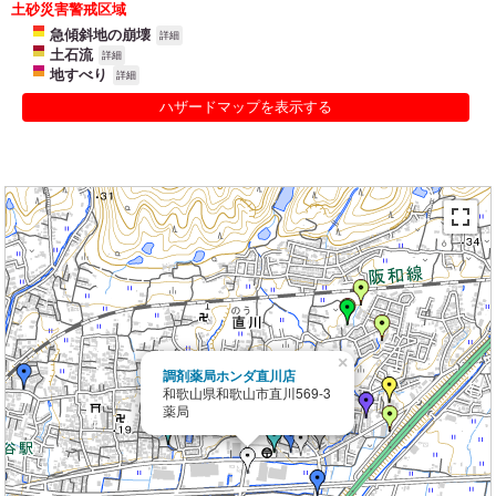
土砂災害警戒区域
急傾斜地の崩壊
詳細
土石流
詳細
地すべり
詳細
ハザードマップを表示する
×
調剤薬局ホンダ直川店
和歌山県和歌山市直川569-3
薬局