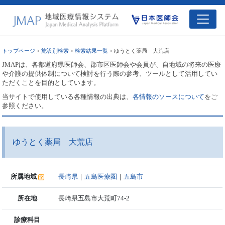
トップページ
>
施設別検索
>
検索結果一覧
> ゆうとく薬局 大荒店
JMAPは、各都道府県医師会、郡市区医師会や会員が、自地域の将来の医療
や介護の提供体制について検討を行う際の参考、ツールとして活用してい
ただくことを目的としています。
当サイトで使用している各種情報の出典は、
各情報のソースについて
をご
参照ください。
ゆうとく薬局 大荒店
所属地域
長崎県
｜
五島医療圏
｜
五島市
所在地
長崎県五島市大荒町74-2
診療科目