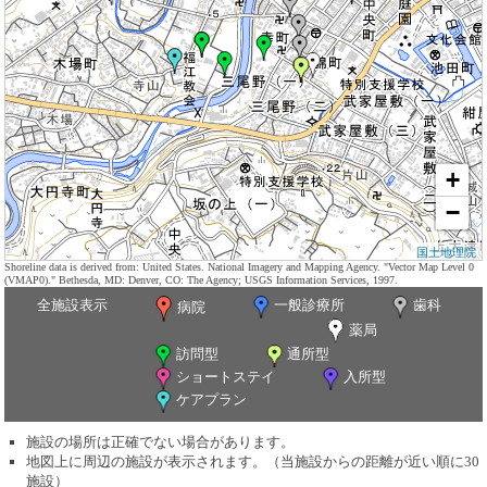
+
−
国土地理院
Shoreline data is derived from: United States. National Imagery and Mapping Agency. "Vector Map Level 0
(VMAP0)." Bethesda, MD: Denver, CO: The Agency; USGS Information Services, 1997.
全施設表示
一般診療所
歯科
病院
薬局
訪問型
通所型
ショートステイ
入所型
ケアプラン
施設の場所は正確でない場合があります。
地図上に周辺の施設が表示されます。（当施設からの距離が近い順に30
施設）