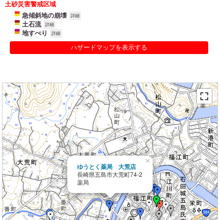
土砂災害警戒区域
急傾斜地の崩壊
詳細
土石流
詳細
地すべり
詳細
ハザードマップを表示する
×
ゆうとく薬局 大荒店
長崎県五島市大荒町74-2
薬局