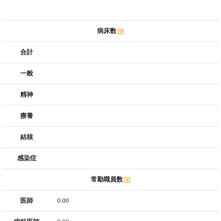
病床数
合計
一般
精神
療養
結核
感染症
常勤職員数
医師
0.00