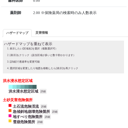
歯科医師
0.00
薬剤師
2.00 ※保険薬局の検索時のみ人数表示
災害情報
ハザードマップ
ハザードマップを重ねて表示
表示したい[区域名]を選択（複数選択可）
[表示]をクリック（該当区域が多いと数十秒かかります）
[詳細]で透過率を変更可能
選択区域を変更したり地図を移動したら[表示]を再クリック
洪水浸水想定区域
洪水浸水想定区域
詳細
土砂災害危険個所
土石流危険渓流
詳細
急傾斜地崩壊危険箇所
詳細
地すべり危険箇所
詳細
雪崩危険箇所
詳細