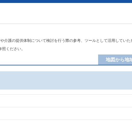
療や介護の提供体制について検討を行う際の参考、ツールとして活用していた
参照ください。
地図から地