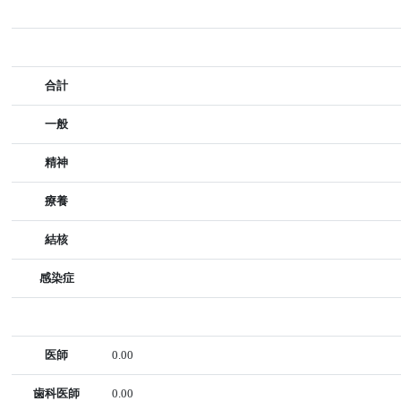
合計
一般
精神
療養
結核
感染症
医師
0.00
歯科医師
0.00