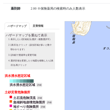
薬剤師
2.00 ※保険薬局の検索時のみ人数表示
災害情報
ハザードマップ
ハザードマップを重ねて表示
表示したい[区域名]を選択（複数選択可）
[表示]をクリック（該当区域が多いと数十
秒かかります）
[詳細]で透過率を変更可能
選択区域を変更したり地図を移動したら[表
示]を再クリック
洪水浸水想定区域
洪水浸水想定区域
詳細
土砂災害危険個所
土石流危険渓流
詳細
急傾斜地崩壊危険箇所
詳細
地すべり危険箇所
詳細