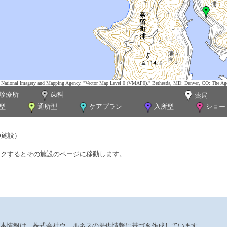
tes. National Imagery and Mapping Agency. "Vector Map Level 0 (VMAP0)." Bethesda, MD: Denver, CO: The Ag
診療所
歯科
薬局
型
通所型
ケアプラン
入所型
ショー
0施設）
ックするとその施設のページに移動します。
本情報は、株式会社ウェルネスの提供情報に基づき作成しています。