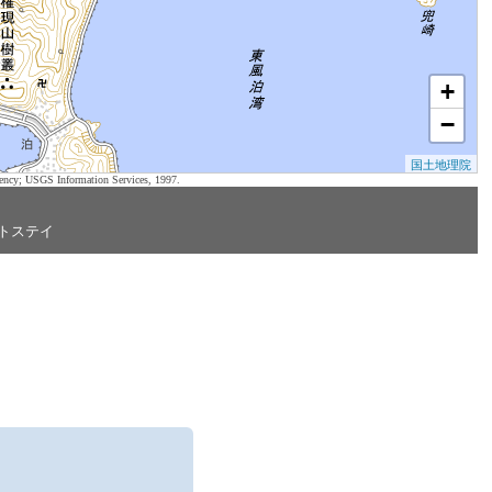
+
−
国土地理院
ency; USGS Information Services, 1997.
トステイ