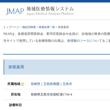
トップページ
>
施設別検索
>
検索結果一覧
> 奈留薬局
JMAPは、各都道府県医師会、郡市区医師会や会員が、自地域の将来の医
当サイトで使用している各種情報の出典は、
各情報のソースについて
をご
奈留薬局
所属地域
長崎県
｜
五島医療圏
｜
五島市
所在地
長崎県五島市奈留町浦1744-4
診療科目