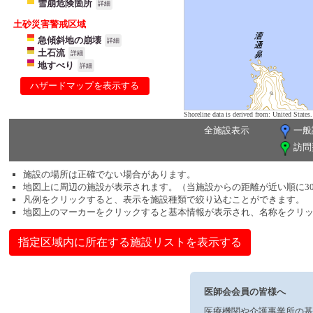
雪崩危険箇所
詳細
土砂災害警戒区域
急傾斜地の崩壊
詳細
土石流
詳細
地すべり
詳細
ハザードマップを表示する
Shoreline data is derived from: United Sta
全施設表示
一般
訪問
施設の場所は正確でない場合があります。
地図上に周辺の施設が表示されます。（当施設からの距離が近い順に3
凡例をクリックすると、表示を施設種類で絞り込むことができます。
地図上のマーカーをクリックすると基本情報が表示され、名称をクリ
指定区域内に所在する施設リストを表示する
医師会会員の皆様へ
医療機関や介護事業所の基