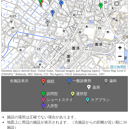
+
−
国土地理院
Shoreline data is derived from: United States. National Imagery and Mapping Agency. "Vector Map Level 0
(VMAP0)." Bethesda, MD: Denver, CO: The Agency; USGS Information Services, 1997.
全施設表示
一般診療所
歯科
病院
薬局
訪問型
通所型
ショートステイ
ケアプラン
入所型
施設の場所は正確でない場合があります。
地図上に周辺の施設が表示されます。（当施設からの距離が近い順に30
施設）