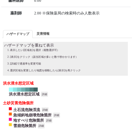
歯科医師
0.00
薬剤師
2.00 ※保険薬局の検索時のみ人数表示
災害情報
ハザードマップ
ハザードマップを重ねて表示
表示したい[区域名]を選択（複数選択可）
[表示]をクリック（該当区域が多いと数十秒かかります）
[詳細]で透過率を変更可能
選択区域を変更したり地図を移動したら[表示]を再クリック
洪水浸水想定区域
洪水浸水想定区域
詳細
土砂災害危険個所
土石流危険渓流
詳細
急傾斜地崩壊危険箇所
詳細
地すべり危険箇所
詳細
雪崩危険箇所
詳細