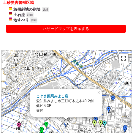
土砂災害警戒区域
急傾斜地の崩壊
詳細
土石流
詳細
地すべり
詳細
ハザードマップを表示する
×
こぐま薬局みよし店
愛知県みよし市三好町木之本49-2創
健ビル3F
薬局