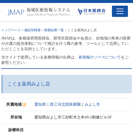
トップページ
>
施設別検索
>
検索結果一覧
> こぐま薬局みよし店
JMAPは、各都道府県医師会、郡市区医師会や会員が、自地域の将来の医療
や介護の提供体制について検討を行う際の参考、ツールとして活用してい
ただくことを目的としています。
当サイトで使用している各種情報の出典は、
各情報のソースについて
をご
参照ください。
こぐま薬局みよし店
所属地域
愛知県
｜
西三河北部医療圏
｜
みよし市
所在地
愛知県みよし市三好町木之本49-2創健ビル3F
診療科目