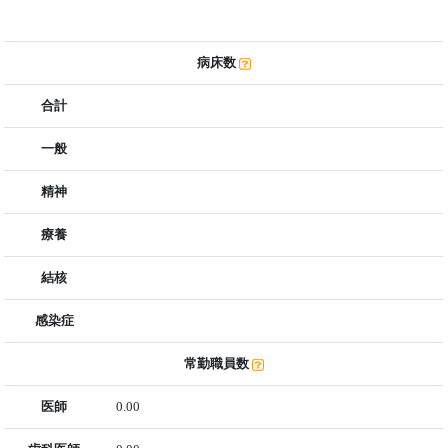
病床数
合計
一般
精神
療養
結核
感染症
常勤職員数
医師
0.00