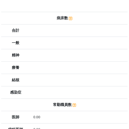
病床数
合計
一般
精神
療養
結核
感染症
常勤職員数
医師
0.00