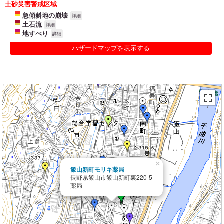
土砂災害警戒区域
急傾斜地の崩壊
詳細
土石流
詳細
地すべり
詳細
ハザードマップを表示する
×
飯山新町モリキ薬局
長野県飯山市飯山新町裏220-5
薬局