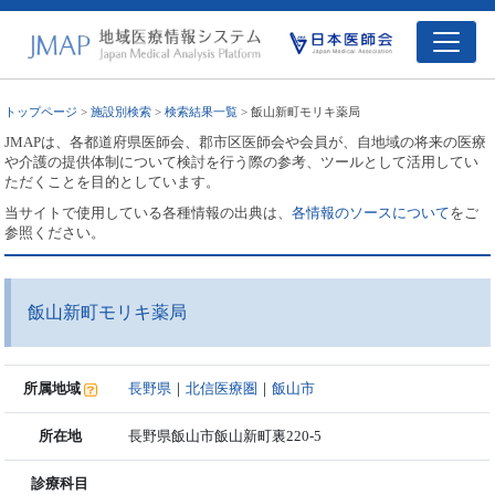
トップページ
>
施設別検索
>
検索結果一覧
> 飯山新町モリキ薬局
JMAPは、各都道府県医師会、郡市区医師会や会員が、自地域の将来の医療
や介護の提供体制について検討を行う際の参考、ツールとして活用してい
ただくことを目的としています。
当サイトで使用している各種情報の出典は、
各情報のソースについて
をご
参照ください。
飯山新町モリキ薬局
所属地域
長野県
｜
北信医療圏
｜
飯山市
所在地
長野県飯山市飯山新町裏220-5
診療科目