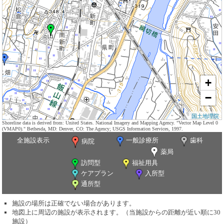
+
−
国土地理院
Shoreline data is derived from: United States. National Imagery and Mapping Agency. "Vector Map Level 0
(VMAP0)." Bethesda, MD: Denver, CO: The Agency; USGS Information Services, 1997.
全施設表示
一般診療所
歯科
病院
薬局
訪問型
福祉用具
ケアプラン
入所型
通所型
施設の場所は正確でない場合があります。
地図上に周辺の施設が表示されます。（当施設からの距離が近い順に30
施設）