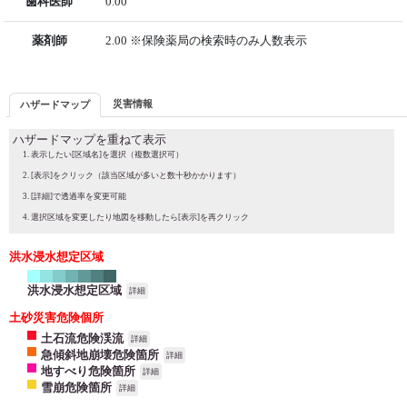
歯科医師
0.00
薬剤師
2.00 ※保険薬局の検索時のみ人数表示
災害情報
ハザードマップ
ハザードマップを重ねて表示
表示したい[区域名]を選択（複数選択可）
[表示]をクリック（該当区域が多いと数十秒かかります）
[詳細]で透過率を変更可能
選択区域を変更したり地図を移動したら[表示]を再クリック
洪水浸水想定区域
洪水浸水想定区域
詳細
土砂災害危険個所
土石流危険渓流
詳細
急傾斜地崩壊危険箇所
詳細
地すべり危険箇所
詳細
雪崩危険箇所
詳細