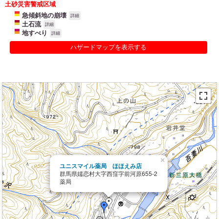
土砂災害警戒区域
急傾斜地の崩壊
詳細
土石流
詳細
地すべり
詳細
ハザードマップを表示する
×
ユニスマイル薬局 ほほえみ店
群馬県嬬恋村大字西窪字前河原655-2
薬局