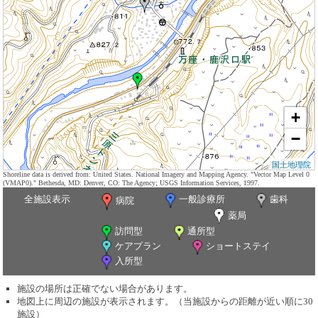
+
−
国土地理院
Shoreline data is derived from: United States. National Imagery and Mapping Agency. "Vector Map Level 0
(VMAP0)." Bethesda, MD: Denver, CO: The Agency; USGS Information Services, 1997.
全施設表示
一般診療所
歯科
病院
薬局
訪問型
通所型
ケアプラン
ショートステイ
入所型
施設の場所は正確でない場合があります。
地図上に周辺の施設が表示されます。（当施設からの距離が近い順に30
施設）