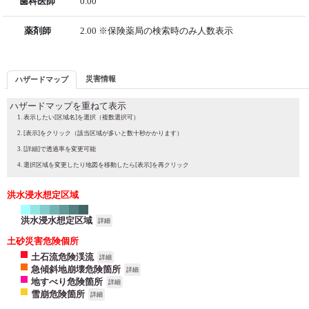
歯科医師
0.00
薬剤師
2.00 ※保険薬局の検索時のみ人数表示
災害情報
ハザードマップ
ハザードマップを重ねて表示
表示したい[区域名]を選択（複数選択可）
[表示]をクリック（該当区域が多いと数十秒かかります）
[詳細]で透過率を変更可能
選択区域を変更したり地図を移動したら[表示]を再クリック
洪水浸水想定区域
洪水浸水想定区域
詳細
土砂災害危険個所
土石流危険渓流
詳細
急傾斜地崩壊危険箇所
詳細
地すべり危険箇所
詳細
雪崩危険箇所
詳細