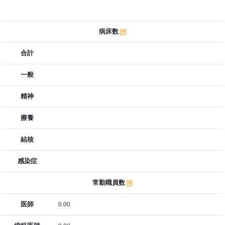
病床数
合計
一般
精神
療養
結核
感染症
常勤職員数
医師
0.00