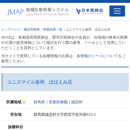
トップページ
>
施設別検索
>
検索結果一覧
> ユニスマイル薬局 ほほえみ店
JMAPは、各都道府県医師会、郡市区医師会や会員が、自地域の将来の医療
や介護の提供体制について検討を行う際の参考、ツールとして活用してい
ただくことを目的としています。
当サイトで使用している各種情報の出典は、
各情報のソースについて
をご
参照ください。
ユニスマイル薬局 ほほえみ店
所属地域
群馬県
｜
吾妻医療圏
｜
嬬恋村
所在地
群馬県嬬恋村大字西窪字前河原655-2
診療科目