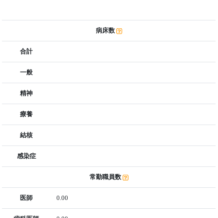
病床数
合計
一般
精神
療養
結核
感染症
常勤職員数
医師
0.00