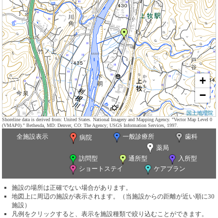
+
−
国土地理院
Shoreline data is derived from: United States. National Imagery and Mapping Agency. "Vector Map Level 0
(VMAP0)." Bethesda, MD: Denver, CO: The Agency; USGS Information Services, 1997.
全施設表示
一般診療所
歯科
病院
薬局
訪問型
通所型
入所型
ショートステイ
ケアプラン
施設の場所は正確でない場合があります。
地図上に周辺の施設が表示されます。（当施設からの距離が近い順に30
施設）
凡例をクリックすると、表示を施設種類で絞り込むことができます。