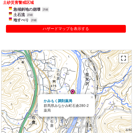
土砂災害警戒区域
急傾斜地の崩壊
詳細
土石流
詳細
地すべり
詳細
ハザードマップを表示する
×
かみもく調剤薬局
群馬県みなかみ町石倉280-2
薬局