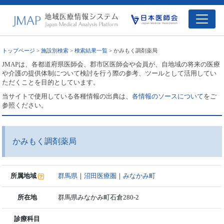
トップページ
>
施設別検索
>
検索結果一覧
> かみもく調剤薬局
JMAPは、各都道府県医師会、郡市区医師会や会員が、自地域の将来の医療
や介護の提供体制について検討を行う際の参考、ツールとして活用してい
ただくことを目的としています。
当サイトで使用している各種情報の出典は、
各情報のソースについて
をご
参照ください。
かみもく調剤薬局
所属地域
群馬県
｜
沼田医療圏
｜
みなかみ町
所在地
群馬県みなかみ町石倉280-2
診療科目