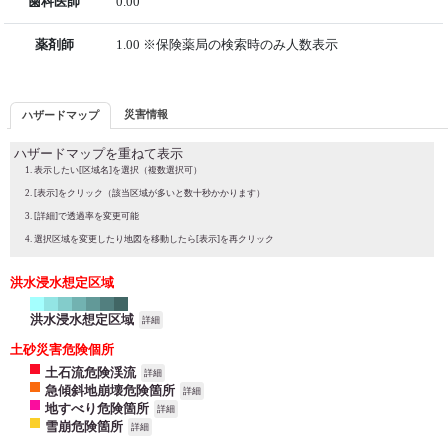
歯科医師
0.00
薬剤師
1.00 ※保険薬局の検索時のみ人数表示
災害情報
ハザードマップ
ハザードマップを重ねて表示
表示したい[区域名]を選択（複数選択可）
[表示]をクリック（該当区域が多いと数十秒かかります）
[詳細]で透過率を変更可能
選択区域を変更したり地図を移動したら[表示]を再クリック
洪水浸水想定区域
洪水浸水想定区域
詳細
土砂災害危険個所
土石流危険渓流
詳細
急傾斜地崩壊危険箇所
詳細
地すべり危険箇所
詳細
雪崩危険箇所
詳細