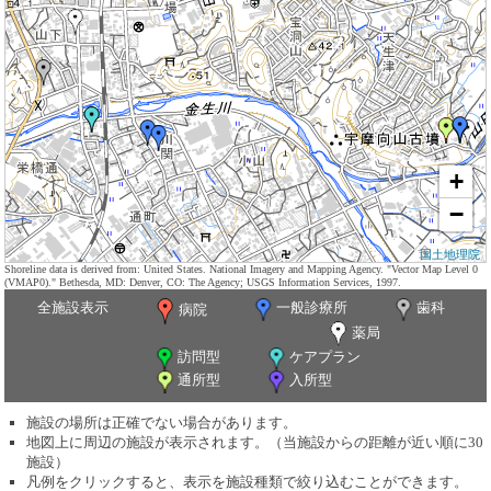
+
−
国土地理院
Shoreline data is derived from: United States. National Imagery and Mapping Agency. "Vector Map Level 0
(VMAP0)." Bethesda, MD: Denver, CO: The Agency; USGS Information Services, 1997.
全施設表示
一般診療所
歯科
病院
薬局
訪問型
ケアプラン
通所型
入所型
施設の場所は正確でない場合があります。
地図上に周辺の施設が表示されます。（当施設からの距離が近い順に30
施設）
凡例をクリックすると、表示を施設種類で絞り込むことができます。