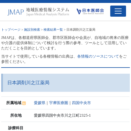
トップページ
>
施設別検索
>
検索結果一覧
> 日本調剤川之江薬局
JMAPは、各都道府県医師会、郡市区医師会や会員が、自地域の将来の医療
や介護の提供体制について検討を行う際の参考、ツールとして活用してい
ただくことを目的としています。
当サイトで使用している各種情報の出典は、
各情報のソースについて
をご
参照ください。
日本調剤川之江薬局
所属地域
愛媛県
｜
宇摩医療圏
｜
四国中央市
所在地
愛媛県四国中央市川之江町2325-1
診療科目