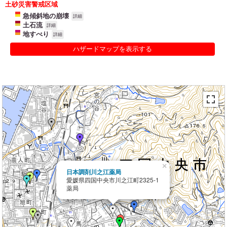
土砂災害警戒区域
急傾斜地の崩壊
詳細
土石流
詳細
地すべり
詳細
ハザードマップを表示する
×
日本調剤川之江薬局
愛媛県四国中央市川之江町2325-1
薬局