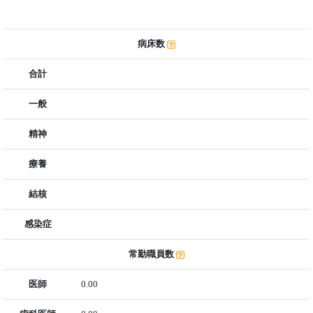
病床数
合計
一般
精神
療養
結核
感染症
常勤職員数
医師
0.00