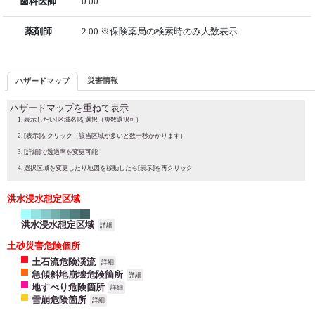
歯科医師
0.00
薬剤師
2.00 ※保険薬局の検索時のみ人数表示
災害情報
ハザードマップ
ハザードマップを重ねて表示
表示したい[区域名]を選択（複数選択可）
[表示]をクリック（該当区域が多いと数十秒かかります）
[詳細]で透過率を変更可能
選択区域を変更したり地図を移動したら[表示]を再クリック
洪水浸水想定区域
洪水浸水想定区域
詳細
土砂災害危険個所
土石流危険渓流
詳細
急傾斜地崩壊危険箇所
詳細
地すべり危険箇所
詳細
雪崩危険箇所
詳細