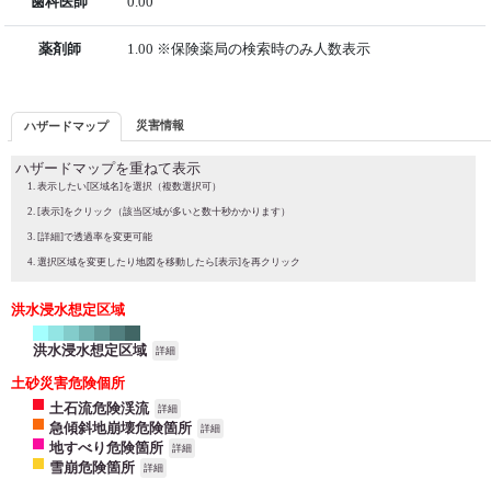
歯科医師
0.00
薬剤師
1.00 ※保険薬局の検索時のみ人数表示
災害情報
ハザードマップ
ハザードマップを重ねて表示
表示したい[区域名]を選択（複数選択可）
[表示]をクリック（該当区域が多いと数十秒かかります）
[詳細]で透過率を変更可能
選択区域を変更したり地図を移動したら[表示]を再クリック
洪水浸水想定区域
洪水浸水想定区域
詳細
土砂災害危険個所
土石流危険渓流
詳細
急傾斜地崩壊危険箇所
詳細
地すべり危険箇所
詳細
雪崩危険箇所
詳細