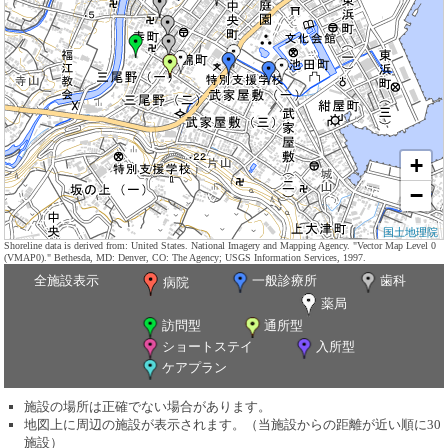
+
−
国土地理院
Shoreline data is derived from: United States. National Imagery and Mapping Agency. "Vector Map Level 0
(VMAP0)." Bethesda, MD: Denver, CO: The Agency; USGS Information Services, 1997.
全施設表示
一般診療所
歯科
病院
薬局
訪問型
通所型
ショートステイ
入所型
ケアプラン
施設の場所は正確でない場合があります。
地図上に周辺の施設が表示されます。（当施設からの距離が近い順に30
施設）