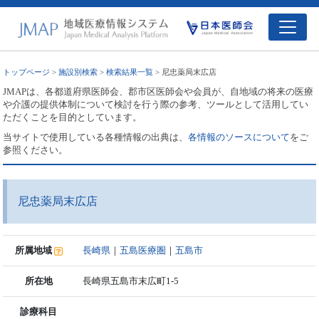
トップページ
>
施設別検索
>
検索結果一覧
> 尼忠薬局末広店
JMAPは、各都道府県医師会、郡市区医師会や会員が、自地域の将来の医療
や介護の提供体制について検討を行う際の参考、ツールとして活用してい
ただくことを目的としています。
当サイトで使用している各種情報の出典は、
各情報のソースについて
をご
参照ください。
尼忠薬局末広店
所属地域
長崎県
｜
五島医療圏
｜
五島市
所在地
長崎県五島市末広町1-5
診療科目