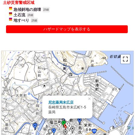
土砂災害警戒区域
急傾斜地の崩壊
詳細
土石流
詳細
地すべり
詳細
ハザードマップを表示する
×
尼忠薬局末広店
長崎県五島市末広町1-5
薬局