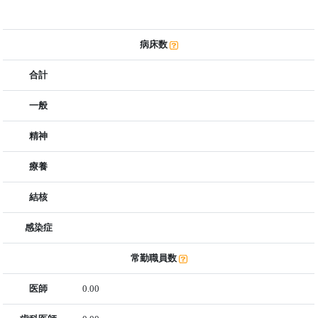
病床数
合計
一般
精神
療養
結核
感染症
常勤職員数
医師
0.00