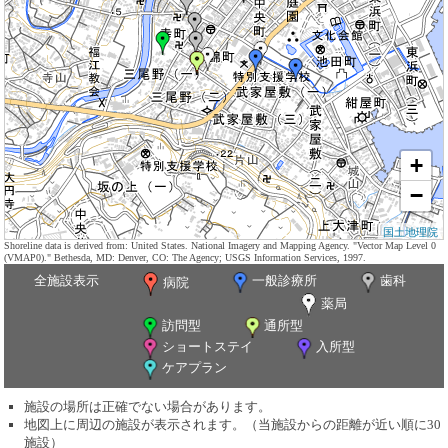
+
−
国土地理院
Shoreline data is derived from: United States. National Imagery and Mapping Agency. "Vector Map Level 0
(VMAP0)." Bethesda, MD: Denver, CO: The Agency; USGS Information Services, 1997.
全施設表示
一般診療所
歯科
病院
薬局
訪問型
通所型
ショートステイ
入所型
ケアプラン
施設の場所は正確でない場合があります。
地図上に周辺の施設が表示されます。（当施設からの距離が近い順に30
施設）