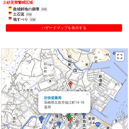
土砂災害警戒区域
急傾斜地の崩壊
詳細
土石流
詳細
地すべり
詳細
ハザードマップを表示する
×
壮快堂薬局
長崎県五島市福江町14-16
薬局