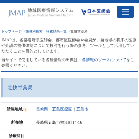
トップページ
>
施設別検索
>
検索結果一覧
> 壮快堂薬局
JMAPは、各都道府県医師会、郡市区医師会や会員が、自地域の将来の医療
や介護の提供体制について検討を行う際の参考、ツールとして活用してい
ただくことを目的としています。
当サイトで使用している各種情報の出典は、
各情報のソースについて
をご
参照ください。
壮快堂薬局
所属地域
長崎県
｜
五島医療圏
｜
五島市
所在地
長崎県五島市福江町14-16
診療科目