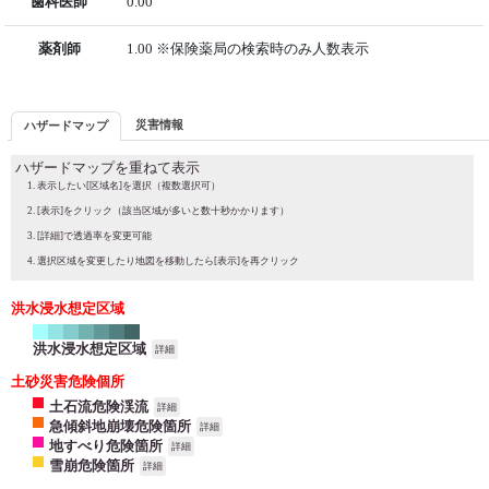
歯科医師
0.00
薬剤師
1.00 ※保険薬局の検索時のみ人数表示
災害情報
ハザードマップ
ハザードマップを重ねて表示
表示したい[区域名]を選択（複数選択可）
[表示]をクリック（該当区域が多いと数十秒かかります）
[詳細]で透過率を変更可能
選択区域を変更したり地図を移動したら[表示]を再クリック
洪水浸水想定区域
洪水浸水想定区域
詳細
土砂災害危険個所
土石流危険渓流
詳細
急傾斜地崩壊危険箇所
詳細
地すべり危険箇所
詳細
雪崩危険箇所
詳細