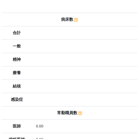
病床数
合計
一般
精神
療養
結核
感染症
常勤職員数
医師
0.00