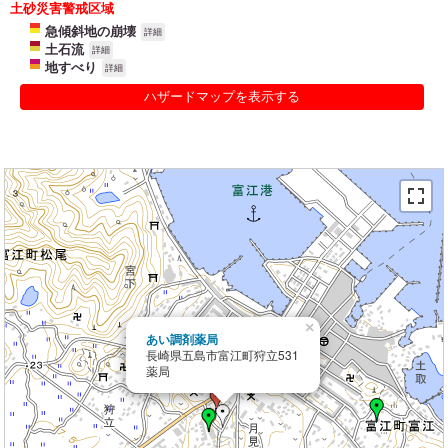
土砂災害警戒区域
急傾斜地の崩壊
詳細
土石流
詳細
地すべり
詳細
ハザードマップを表示する
×
あい調剤薬局
長崎県五島市富江町狩立531
薬局