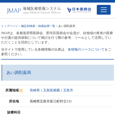
トップページ
>
施設別検索
>
検索結果一覧
> あい調剤薬局
JMAPは、各都道府県医師会、郡市区医師会や会員が、自地域の将来の医療
や介護の提供体制について検討を行う際の参考、ツールとして活用してい
ただくことを目的としています。
当サイトで使用している各種情報の出典は、
各情報のソースについて
をご
参照ください。
あい調剤薬局
所属地域
長崎県
｜
五島医療圏
｜
五島市
所在地
長崎県五島市富江町狩立531
診療科目