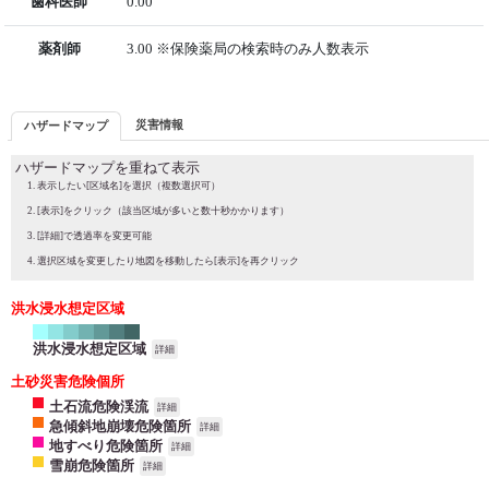
歯科医師
0.00
薬剤師
3.00 ※保険薬局の検索時のみ人数表示
災害情報
ハザードマップ
ハザードマップを重ねて表示
表示したい[区域名]を選択（複数選択可）
[表示]をクリック（該当区域が多いと数十秒かかります）
[詳細]で透過率を変更可能
選択区域を変更したり地図を移動したら[表示]を再クリック
洪水浸水想定区域
洪水浸水想定区域
詳細
土砂災害危険個所
土石流危険渓流
詳細
急傾斜地崩壊危険箇所
詳細
地すべり危険箇所
詳細
雪崩危険箇所
詳細