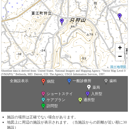
+
−
国土地理院
Shoreline data is derived from: United States. National Imagery and Mapping Agency. "Vector Map Level 0
(VMAP0)." Bethesda, MD: Denver, CO: The Agency; USGS Information Services, 1997.
全施設表示
一般診療所
歯科
病院
薬局
ショートステイ
入所型
ケアプラン
通所型
訪問型
施設の場所は正確でない場合があります。
地図上に周辺の施設が表示されます。（当施設からの距離が近い順に30
施設）