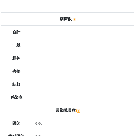
病床数
合計
一般
精神
療養
結核
感染症
常勤職員数
医師
0.00