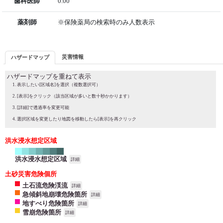
歯科医師
0.00
薬剤師
※保険薬局の検索時のみ人数表示
災害情報
ハザードマップ
ハザードマップを重ねて表示
表示したい[区域名]を選択（複数選択可）
[表示]をクリック（該当区域が多いと数十秒かかります）
[詳細]で透過率を変更可能
選択区域を変更したり地図を移動したら[表示]を再クリック
洪水浸水想定区域
洪水浸水想定区域
詳細
土砂災害危険個所
土石流危険渓流
詳細
急傾斜地崩壊危険箇所
詳細
地すべり危険箇所
詳細
雪崩危険箇所
詳細