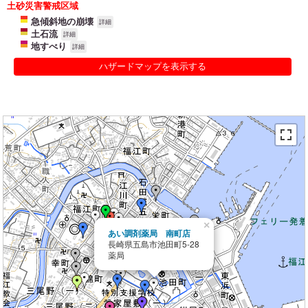
土砂災害警戒区域
急傾斜地の崩壊
詳細
土石流
詳細
地すべり
詳細
ハザードマップを表示する
×
あい調剤薬局 南町店
長崎県五島市池田町5-28
薬局