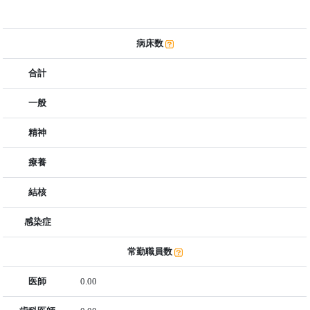
病床数
合計
一般
精神
療養
結核
感染症
常勤職員数
医師
0.00