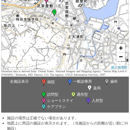
+
−
国土地理院
Shoreline data is derived from: United States. National Imagery and Mapping Agency. "Vector Map Level 0
(VMAP0)." Bethesda, MD: Denver, CO: The Agency; USGS Information Services, 1997.
全施設表示
一般診療所
歯科
病院
薬局
訪問型
通所型
ショートステイ
入所型
ケアプラン
施設の場所は正確でない場合があります。
地図上に周辺の施設が表示されます。（当施設からの距離が近い順に30
施設）