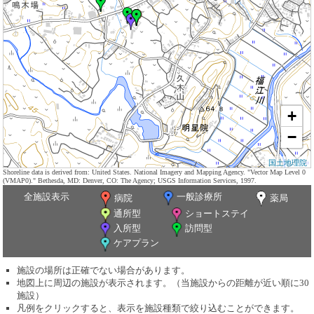
+
−
国土地理院
Shoreline data is derived from: United States. National Imagery and Mapping Agency. "Vector Map Level 0
(VMAP0)." Bethesda, MD: Denver, CO: The Agency; USGS Information Services, 1997.
全施設表示
一般診療所
病院
薬局
通所型
ショートステイ
入所型
訪問型
ケアプラン
施設の場所は正確でない場合があります。
地図上に周辺の施設が表示されます。（当施設からの距離が近い順に30
施設）
凡例をクリックすると、表示を施設種類で絞り込むことができます。