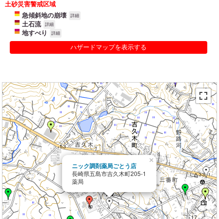
土砂災害警戒区域
急傾斜地の崩壊
詳細
土石流
詳細
地すべり
詳細
ハザードマップを表示する
×
ニック調剤薬局ごとう店
長崎県五島市吉久木町205-1
薬局