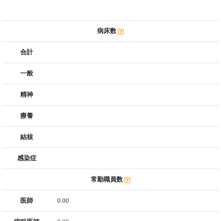
病床数
合計
一般
精神
療養
結核
感染症
常勤職員数
医師
0.00