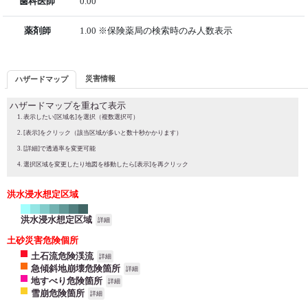
歯科医師
0.00
薬剤師
1.00 ※保険薬局の検索時のみ人数表示
災害情報
ハザードマップ
ハザードマップを重ねて表示
表示したい[区域名]を選択（複数選択可）
[表示]をクリック（該当区域が多いと数十秒かかります）
[詳細]で透過率を変更可能
選択区域を変更したり地図を移動したら[表示]を再クリック
洪水浸水想定区域
洪水浸水想定区域
詳細
土砂災害危険個所
土石流危険渓流
詳細
急傾斜地崩壊危険箇所
詳細
地すべり危険箇所
詳細
雪崩危険箇所
詳細