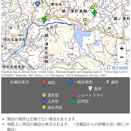
+
−
国土地理院
Shoreline data is derived from: United States. National Imagery and Mapping Agency. "Vector Map Level 0
(VMAP0)." Bethesda, MD: Denver, CO: The Agency; USGS Information Services, 1997.
全施設表示
一般診療所
歯科
病院
薬局
通所型
ショートステイ
入所型
訪問型
福祉用具
施設の場所は正確でない場合があります。
地図上に周辺の施設が表示されます。（当施設からの距離が近い順に30
施設）