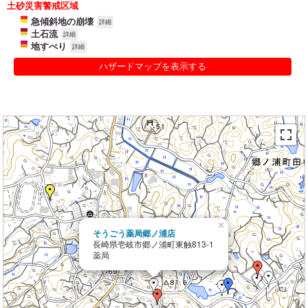
土砂災害警戒区域
急傾斜地の崩壊
詳細
土石流
詳細
地すべり
詳細
ハザードマップを表示する
×
そうごう薬局郷ノ浦店
長崎県壱岐市郷ノ浦町東触813-1
薬局