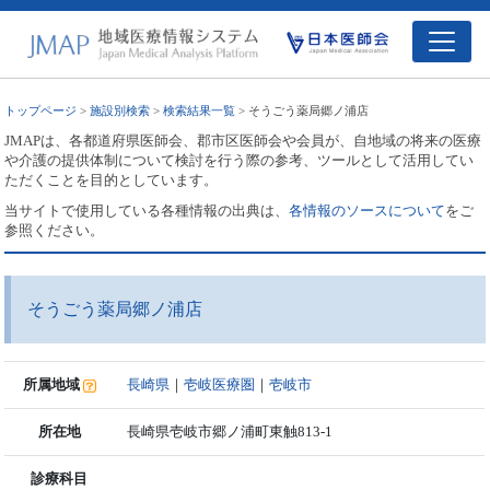
トップページ
>
施設別検索
>
検索結果一覧
> そうごう薬局郷ノ浦店
JMAPは、各都道府県医師会、郡市区医師会や会員が、自地域の将来の医療
や介護の提供体制について検討を行う際の参考、ツールとして活用してい
ただくことを目的としています。
当サイトで使用している各種情報の出典は、
各情報のソースについて
をご
参照ください。
そうごう薬局郷ノ浦店
所属地域
長崎県
｜
壱岐医療圏
｜
壱岐市
所在地
長崎県壱岐市郷ノ浦町東触813-1
診療科目