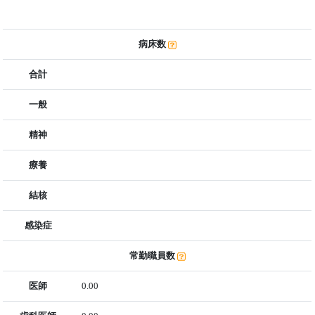
病床数
合計
一般
精神
療養
結核
感染症
常勤職員数
医師
0.00