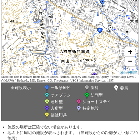
+
−
国土地理院
Shoreline data is derived from: United States. National Imagery and Mapping Agency. "Vector Map Level 0
(VMAP0)." Bethesda, MD: Denver, CO: The Agency; USGS Information Services, 1997.
全施設表示
一般診療所
歯科
薬局
ケアプラン
訪問型
通所型
ショートステイ
入所型
特定施設
福祉用具
施設の場所は正確でない場合があります。
地図上に周辺の施設が表示されます。（当施設からの距離が近い順に30
施設）