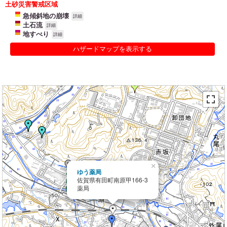
土砂災害警戒区域
急傾斜地の崩壊
詳細
土石流
詳細
地すべり
詳細
ハザードマップを表示する
×
ゆう薬局
佐賀県有田町南原甲166-3
薬局