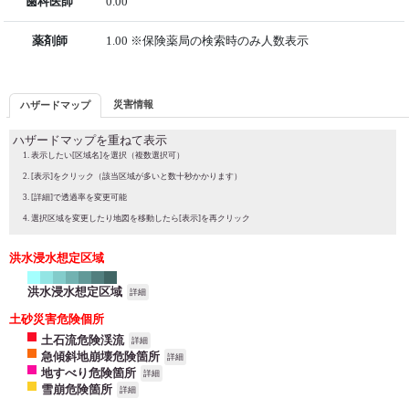
歯科医師
0.00
薬剤師
1.00 ※保険薬局の検索時のみ人数表示
災害情報
ハザードマップ
ハザードマップを重ねて表示
表示したい[区域名]を選択（複数選択可）
[表示]をクリック（該当区域が多いと数十秒かかります）
[詳細]で透過率を変更可能
選択区域を変更したり地図を移動したら[表示]を再クリック
洪水浸水想定区域
洪水浸水想定区域
詳細
土砂災害危険個所
土石流危険渓流
詳細
急傾斜地崩壊危険箇所
詳細
地すべり危険箇所
詳細
雪崩危険箇所
詳細