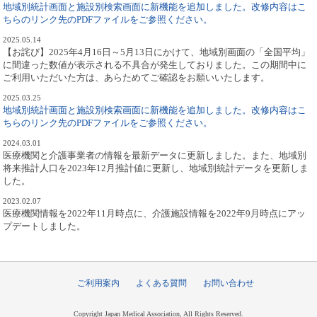
地域別統計画面と施設別検索画面に新機能を追加しました。改修内容はこ
ちらのリンク先のPDFファイルをご参照ください。
2025.05.14
【お詫び】2025年4月16日～5月13日にかけて、地域別画面の「全国平均」
に間違った数値が表示される不具合が発生しておりました。この期間中に
ご利用いただいた方は、あらためてご確認をお願いいたします。
2025.03.25
地域別統計画面と施設別検索画面に新機能を追加しました。改修内容はこ
ちらのリンク先のPDFファイルをご参照ください。
2024.03.01
医療機関と介護事業者の情報を最新データに更新しました。また、地域別
将来推計人口を2023年12月推計値に更新し、地域別統計データを更新しま
した。
2023.02.07
医療機関情報を2022年11月時点に、介護施設情報を2022年9月時点にアッ
プデートしました。
ご利用案内
よくある質問
お問い合わせ
Copyright Japan Medical Association, All Rights Reserved.