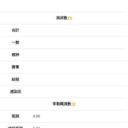
病床数
合計
一般
精神
療養
結核
感染症
常勤職員数
医師
0.00