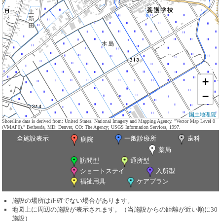
+
−
国土地理院
Shoreline data is derived from: United States. National Imagery and Mapping Agency. "Vector Map Level 0
(VMAP0)." Bethesda, MD: Denver, CO: The Agency; USGS Information Services, 1997.
全施設表示
一般診療所
歯科
病院
薬局
訪問型
通所型
ショートステイ
入所型
福祉用具
ケアプラン
施設の場所は正確でない場合があります。
地図上に周辺の施設が表示されます。（当施設からの距離が近い順に30
施設）