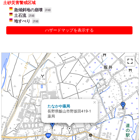
土砂災害警戒区域
急傾斜地の崩壊
詳細
土石流
詳細
地すべり
詳細
ハザードマップを表示する
×
たなかや薬局
長野県飯山市野坂田419-1
薬局