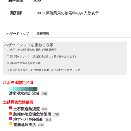
歯科医師
0.00
薬剤師
1.00 ※保険薬局の検索時のみ人数表示
災害情報
ハザードマップ
ハザードマップを重ねて表示
表示したい[区域名]を選択（複数選択可）
[表示]をクリック（該当区域が多いと数十秒かかります）
[詳細]で透過率を変更可能
選択区域を変更したり地図を移動したら[表示]を再クリック
洪水浸水想定区域
洪水浸水想定区域
詳細
土砂災害危険個所
土石流危険渓流
詳細
急傾斜地崩壊危険箇所
詳細
地すべり危険箇所
詳細
雪崩危険箇所
詳細