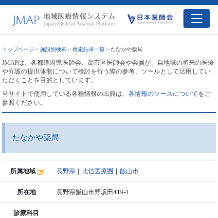
トップページ
>
施設別検索
>
検索結果一覧
> たなかや薬局
JMAPは、各都道府県医師会、郡市区医師会や会員が、自地域の将来の医療
や介護の提供体制について検討を行う際の参考、ツールとして活用してい
ただくことを目的としています。
当サイトで使用している各種情報の出典は、
各情報のソースについて
をご
参照ください。
たなかや薬局
所属地域
長野県
｜
北信医療圏
｜
飯山市
所在地
長野県飯山市野坂田419-1
診療科目