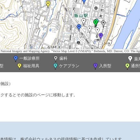
tes. National Imagery and Mapping Agency. "Vector Map Level 0 (VMAP0)." Bethesda, MD: Denver, CO: The Ag
一般診療所
歯科
薬
型
福祉用具
ケアプラン
入所型
通所
0施設）
ックするとその施設のページに移動します。
本情報は、株式会社ウェルネスの提供情報に基づき作成しています。