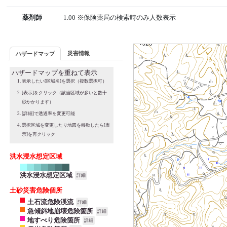
薬剤師
1.00 ※保険薬局の検索時のみ人数表示
災害情報
ハザードマップ
ハザードマップを重ねて表示
表示したい[区域名]を選択（複数選択可）
[表示]をクリック（該当区域が多いと数十
秒かかります）
[詳細]で透過率を変更可能
選択区域を変更したり地図を移動したら[表
示]を再クリック
洪水浸水想定区域
洪水浸水想定区域
詳細
土砂災害危険個所
土石流危険渓流
詳細
急傾斜地崩壊危険箇所
詳細
地すべり危険箇所
詳細