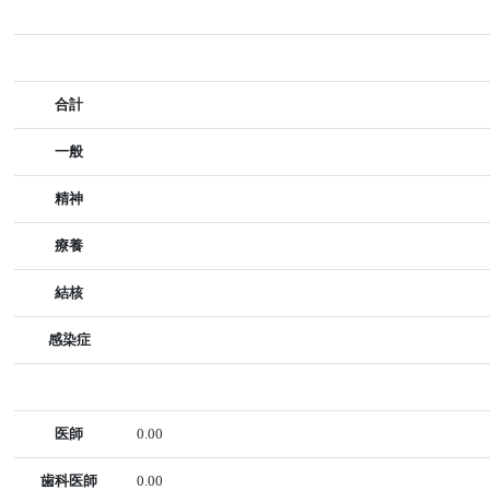
合計
一般
精神
療養
結核
感染症
医師
0.00
歯科医師
0.00