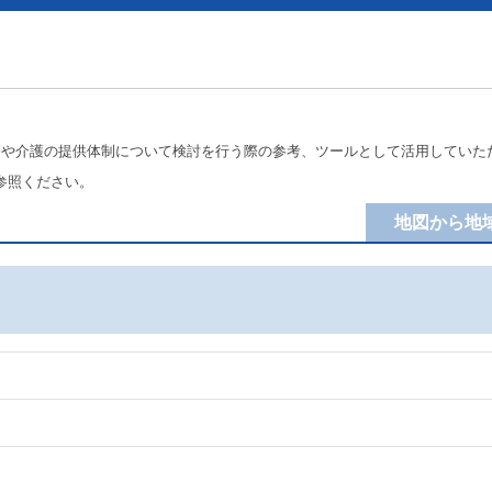
療や介護の提供体制について検討を行う際の参考、ツールとして活用していた
参照ください。
地図から地