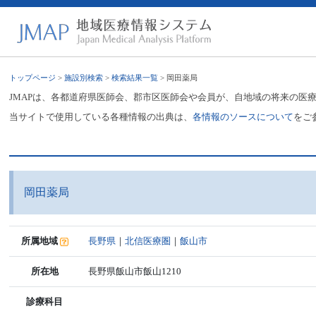
トップページ
>
施設別検索
>
検索結果一覧
> 岡田薬局
JMAPは、各都道府県医師会、郡市区医師会や会員が、自地域の将来の医
当サイトで使用している各種情報の出典は、
各情報のソースについて
をご
岡田薬局
所属地域
長野県
｜
北信医療圏
｜
飯山市
所在地
長野県飯山市飯山1210
診療科目