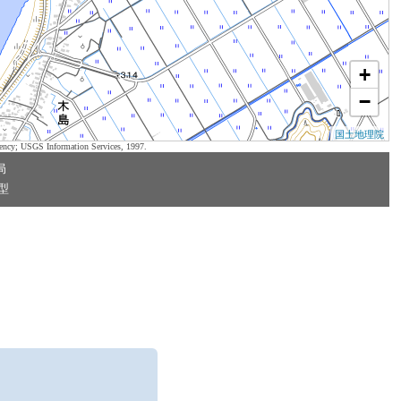
+
−
国土地理院
ency; USGS Information Services, 1997.
局
型