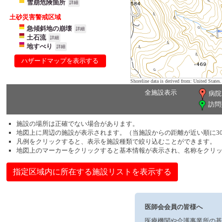
雪崩危険箇所
詳細
土砂災害警戒区域
急傾斜地の崩壊
詳細
土石流
詳細
地すべり
詳細
ハザードマップを表示する
Shoreline data is derived from: United Sta
全施設表示
病院
訪問
施設の場所は正確でない場合があります。
地図上に周辺の施設が表示されます。（当施設からの距離が近い順に3
凡例をクリックすると、表示を施設種類で絞り込むことができます。
地図上のマーカーをクリックすると基本情報が表示され、名称をクリ
指定区域内に所在する施設リストを表示する
医師会会員の皆様へ
医療機関や介護事業所の基