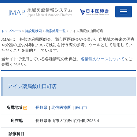
トップページ
>
施設別検索
>
検索結果一覧
> アイン薬局飯山田町店
JMAPは、各都道府県医師会、郡市区医師会や会員が、自地域の将来の医療
や介護の提供体制について検討を行う際の参考、ツールとして活用してい
ただくことを目的としています。
当サイトで使用している各種情報の出典は、
各情報のソースについて
をご
参照ください。
アイン薬局飯山田町店
所属地域
長野県
｜
北信医療圏
｜
飯山市
所在地
長野県飯山市大字飯山字田町2938-4
診療科目