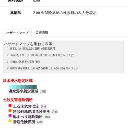
歯科医師
0.00
薬剤師
2.00 ※保険薬局の検索時のみ人数表示
災害情報
ハザードマップ
ハザードマップを重ねて表示
表示したい[区域名]を選択（複数選択可）
[表示]をクリック（該当区域が多いと数十秒かかります）
[詳細]で透過率を変更可能
選択区域を変更したり地図を移動したら[表示]を再クリック
洪水浸水想定区域
洪水浸水想定区域
詳細
土砂災害危険個所
土石流危険渓流
詳細
急傾斜地崩壊危険箇所
詳細
地すべり危険箇所
詳細
雪崩危険箇所
詳細