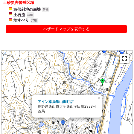
土砂災害警戒区域
急傾斜地の崩壊
詳細
土石流
詳細
地すべり
詳細
ハザードマップを表示する
×
アイン薬局飯山田町店
長野県飯山市大字飯山字田町2938-4
薬局