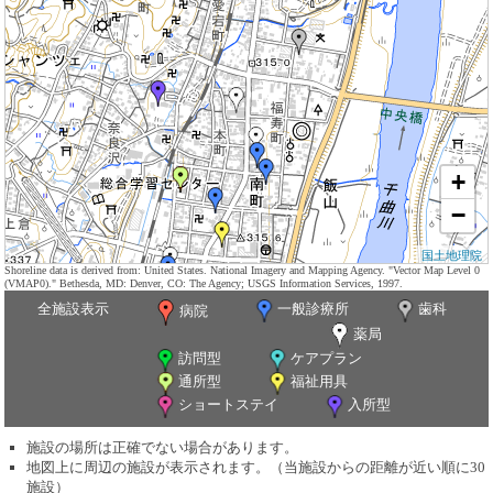
+
−
国土地理院
Shoreline data is derived from: United States. National Imagery and Mapping Agency. "Vector Map Level 0
(VMAP0)." Bethesda, MD: Denver, CO: The Agency; USGS Information Services, 1997.
全施設表示
一般診療所
歯科
病院
薬局
訪問型
ケアプラン
通所型
福祉用具
ショートステイ
入所型
施設の場所は正確でない場合があります。
地図上に周辺の施設が表示されます。（当施設からの距離が近い順に30
施設）