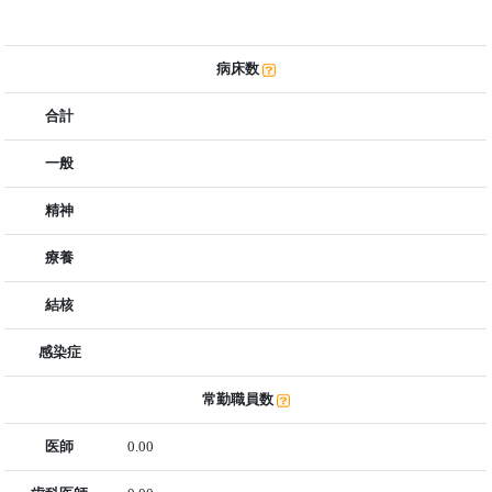
病床数
合計
一般
精神
療養
結核
感染症
常勤職員数
医師
0.00