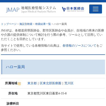
トップページ
>
施設別検索
>
検索結果一覧
> ハロー薬局
JMAPは、各都道府県医師会、郡市区医師会や会員が、自地域の将来の医療
や介護の提供体制について検討を行う際の参考、ツールとして活用してい
ただくことを目的としています。
当サイトで使用している各種情報の出典は、
各情報のソースについて
をご
参照ください。
ハロー薬局
所属地域
東京都
｜
区東北部医療圏
｜
荒川区
所在地
東京都荒川区東日暮里4-35-8
診療科目