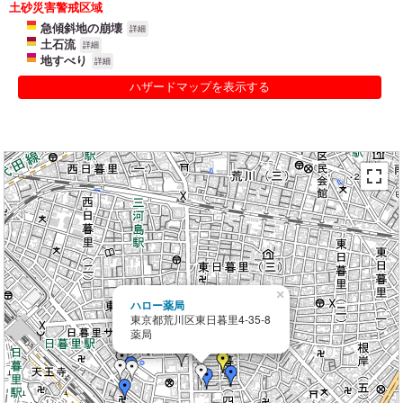
土砂災害警戒区域
急傾斜地の崩壊
詳細
土石流
詳細
地すべり
詳細
ハザードマップを表示する
×
ハロー薬局
東京都荒川区東日暮里4-35-8
薬局