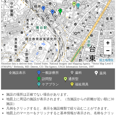
+
−
国土地理院
Shoreline data is derived from: United States. National Imagery and Mapping Agency. "Vector Map Level 0
(VMAP0)." Bethesda, MD: Denver, CO: The Agency; USGS Information Services, 1997.
全施設表示
一般診療所
歯科
薬局
訪問型
通所型
ケアプラン
福祉用具
施設の場所は正確でない場合があります。
地図上に周辺の施設が表示されます。（当施設からの距離が近い順に30
施設）
凡例をクリックすると、表示を施設種類で絞り込むことができます。
地図上のマーカーをクリックすると基本情報が表示され、名称をクリッ