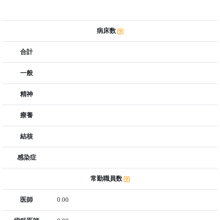
病床数
合計
一般
精神
療養
結核
感染症
常勤職員数
医師
0.00