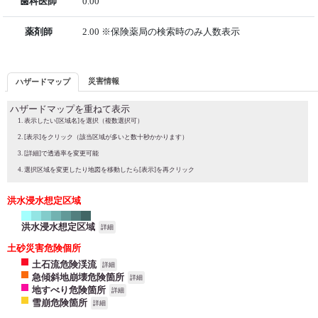
歯科医師
0.00
薬剤師
2.00 ※保険薬局の検索時のみ人数表示
災害情報
ハザードマップ
ハザードマップを重ねて表示
表示したい[区域名]を選択（複数選択可）
[表示]をクリック（該当区域が多いと数十秒かかります）
[詳細]で透過率を変更可能
選択区域を変更したり地図を移動したら[表示]を再クリック
洪水浸水想定区域
洪水浸水想定区域
詳細
土砂災害危険個所
土石流危険渓流
詳細
急傾斜地崩壊危険箇所
詳細
地すべり危険箇所
詳細
雪崩危険箇所
詳細