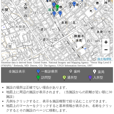
+
−
国土地理院
Shoreline data is derived from: United States. National Imagery and Mapping Agency. "Vector Map Level 0
(VMAP0)." Bethesda, MD: Denver, CO: The Agency; USGS Information Services, 1997.
全施設表示
一般診療所
歯科
薬局
訪問型
通所型
入所型
施設の場所は正確でない場合があります。
地図上に周辺の施設が表示されます。（当施設からの距離が近い順に30
施設）
凡例をクリックすると、表示を施設種類で絞り込むことができます。
地図上のマーカーをクリックすると基本情報が表示され、名称をクリッ
クするとその施設のページに移動します。