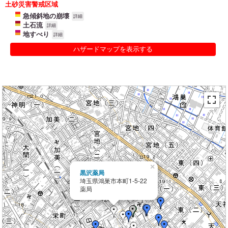
土砂災害警戒区域
急傾斜地の崩壊
詳細
土石流
詳細
地すべり
詳細
ハザードマップを表示する
×
黒沢薬局
埼玉県鴻巣市本町1-5-22
薬局