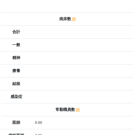
病床数
合計
一般
精神
療養
結核
感染症
常勤職員数
医師
0.00