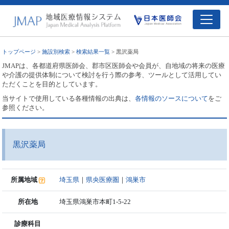
トップページ
>
施設別検索
>
検索結果一覧
> 黒沢薬局
JMAPは、各都道府県医師会、郡市区医師会や会員が、自地域の将来の医療
や介護の提供体制について検討を行う際の参考、ツールとして活用してい
ただくことを目的としています。
当サイトで使用している各種情報の出典は、
各情報のソースについて
をご
参照ください。
黒沢薬局
所属地域
埼玉県
｜
県央医療圏
｜
鴻巣市
所在地
埼玉県鴻巣市本町1-5-22
診療科目