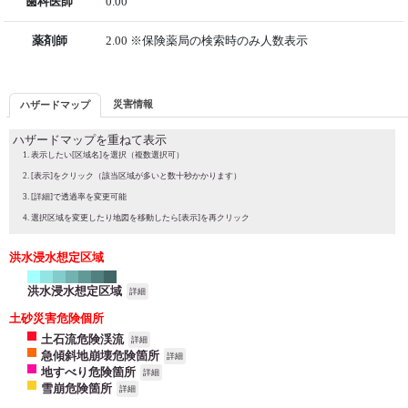
歯科医師
0.00
薬剤師
2.00 ※保険薬局の検索時のみ人数表示
災害情報
ハザードマップ
ハザードマップを重ねて表示
表示したい[区域名]を選択（複数選択可）
[表示]をクリック（該当区域が多いと数十秒かかります）
[詳細]で透過率を変更可能
選択区域を変更したり地図を移動したら[表示]を再クリック
洪水浸水想定区域
洪水浸水想定区域
詳細
土砂災害危険個所
土石流危険渓流
詳細
急傾斜地崩壊危険箇所
詳細
地すべり危険箇所
詳細
雪崩危険箇所
詳細