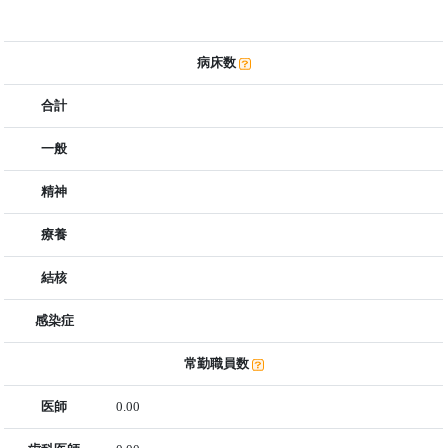
病床数
合計
一般
精神
療養
結核
感染症
常勤職員数
医師
0.00