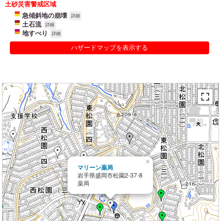
土砂災害警戒区域
急傾斜地の崩壊
詳細
土石流
詳細
地すべり
詳細
ハザードマップを表示する
×
マリーン薬局
岩手県盛岡市松園2-37-8
薬局