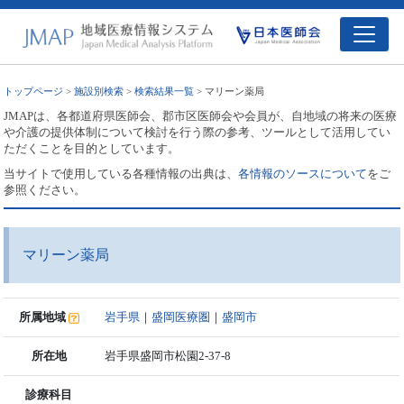
トップページ
>
施設別検索
>
検索結果一覧
> マリーン薬局
JMAPは、各都道府県医師会、郡市区医師会や会員が、自地域の将来の医療
や介護の提供体制について検討を行う際の参考、ツールとして活用してい
ただくことを目的としています。
当サイトで使用している各種情報の出典は、
各情報のソースについて
をご
参照ください。
マリーン薬局
所属地域
岩手県
｜
盛岡医療圏
｜
盛岡市
所在地
岩手県盛岡市松園2-37-8
診療科目