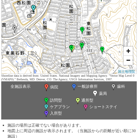
+
−
国土地理院
Shoreline data is derived from: United States. National Imagery and Mapping Agency. "Vector Map Level 0
(VMAP0)." Bethesda, MD: Denver, CO: The Agency; USGS Information Services, 1997.
全施設表示
一般診療所
歯科
病院
薬局
訪問型
通所型
ケアプラン
ショートステイ
入所型
施設の場所は正確でない場合があります。
地図上に周辺の施設が表示されます。（当施設からの距離が近い順に30
施設）