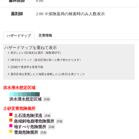
歯科医師
0.00
薬剤師
2.00 ※保険薬局の検索時のみ人数表示
災害情報
ハザードマップ
ハザードマップを重ねて表示
表示したい[区域名]を選択（複数選択可）
[表示]をクリック（該当区域が多いと数十秒かかります）
[詳細]で透過率を変更可能
選択区域を変更したり地図を移動したら[表示]を再クリック
洪水浸水想定区域
洪水浸水想定区域
詳細
土砂災害危険個所
土石流危険渓流
詳細
急傾斜地崩壊危険箇所
詳細
地すべり危険箇所
詳細
雪崩危険箇所
詳細